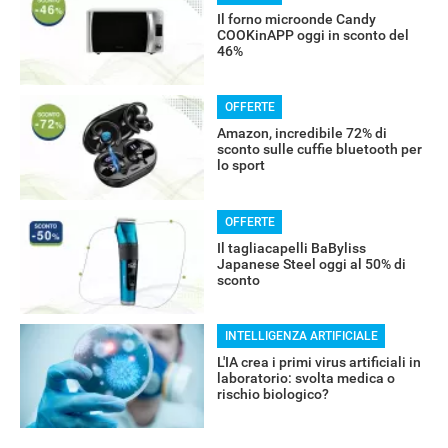
Il forno microonde Candy
COOKinAPP oggi in sconto del
46%
OFFERTE
Amazon, incredibile 72% di
sconto sulle cuffie bluetooth per
lo sport
OFFERTE
Il tagliacapelli BaByliss
Japanese Steel oggi al 50% di
sconto
INTELLIGENZA ARTIFICIALE
L'IA crea i primi virus artificiali in
laboratorio: svolta medica o
rischio biologico?