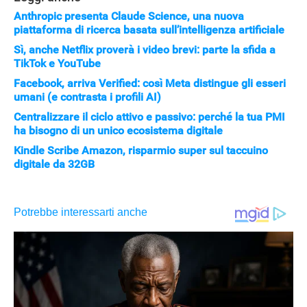
Anthropic presenta Claude Science, una nuova
piattaforma di ricerca basata sull’intelligenza artificiale
Sì, anche Netflix proverà i video brevi: parte la sfida a
TikTok e YouTube
Facebook, arriva Verified: così Meta distingue gli esseri
umani (e contrasta i profili AI)
Centralizzare il ciclo attivo e passivo: perché la tua PMI
ha bisogno di un unico ecosistema digitale
Kindle Scribe Amazon, risparmio super sul taccuino
digitale da 32GB