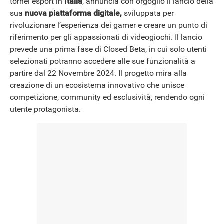
tornei esport in
Italia
, annuncia con orgoglio il lancio della
sua
nuova piattaforma digitale,
sviluppata per
rivoluzionare l’esperienza dei gamer e creare un punto di
NEWS
riferimento per gli appassionati di videogiochi. Il lancio
prevede una prima fase di Closed Beta, in cui solo utenti
selezionati potranno accedere alle sue funzionalità a
partire dal 22 Novembre 2024. Il progetto mira alla
creazione di un ecosistema innovativo che unisce
competizione, community ed esclusività, rendendo ogni
utente protagonista.