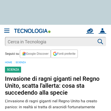
REGISTRATI
MAIL
ACCOUNT
Apri una nuova
MAIL
Cer
Seguici su:
Google Discover
Fonti preferite
AIUTO
HOME
SCIENZA
SCIENZA
Invasione di ragni giganti nel Regno
Unito, scatta l'allerta: cosa sta
succedendo alla specie
L'invasione di ragni giganti nel Regno Unito ha creato
panico: in realtà si tratta di aracnidi fortunatamente