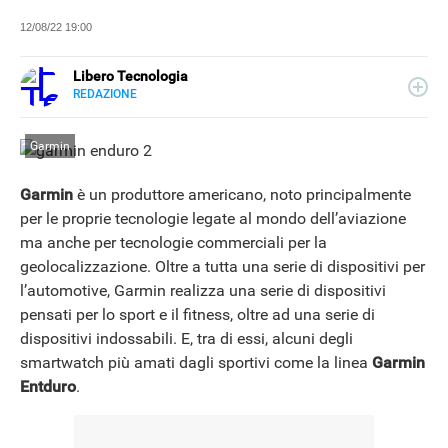
12/08/22 19:00
Libero Tecnologia
REDAZIONE
E-
Libero Tecnologia si occupa di tecnologia a 360°: novità e
MAIL
tendenze dal mondo tech, approfondimenti, guide e
Garmin
tutorial, per un pubblico di principianti e di esperti, di
utenti privati, di PMI e professionisti. Qui trovate i nostri
articoli sul mondo Android e Apple, app e social, audio e
Garmin
è un produttore americano, noto principalmente
video, smartphone e wearable, domotica e gadget.
per le proprie tecnologie legate al mondo dell’aviazione
ma anche per tecnologie commerciali per la
geolocalizzazione. Oltre a tutta una serie di dispositivi per
l’automotive, Garmin realizza una serie di dispositivi
pensati per lo sport e il fitness, oltre ad una serie di
dispositivi indossabili. E, tra di essi, alcuni degli
smartwatch più amati dagli sportivi come la linea
Garmin
Entduro
.