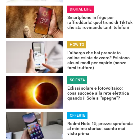
DIGITAL LIFE
Smartphone in frigo per
raffreddarlo: quel trend di TikTok
che sta rovinando tanti telefoni
HOW TO
L'albergo che hai prenotato
online esiste davvero? Esistono
alcuni modi per capirlo (senza
farsi truffare)
SCIENZA
Eclissi solare e fotovoltaico:
cosa succede alla rete elettrica
quando il Sole si "spegne"?
OFFERTE
Redmi Note 15, prezzo sprofonda
al minimo storico: sconto mai
RECENSIONI
visto prima