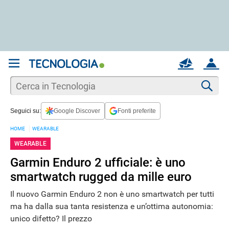
REGISTRATI
MAIL
ACCOUNT
Apri una nuova
MAIL
Cer
Seguici su:
Google Discover
Fonti preferite
AIUTO
HOME
WEARABLE
WEARABLE
Garmin Enduro 2 ufficiale: è uno
smartwatch rugged da mille euro
Il nuovo Garmin Enduro 2 non è uno smartwatch per tutti
ma ha dalla sua tanta resistenza e un’ottima autonomia:
unico difetto? Il prezzo