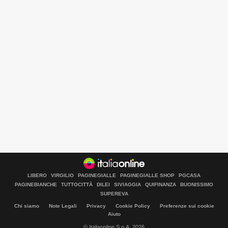
LIBERO
VIRGILIO
PAGINEGIALLE
PAGINEGIALLE SHOP
PGCASA
PAGINEBIANCHE
TUTTOCITTÀ
DILEI
SIVIAGGIA
QUIFINANZA
BUONISSIMO
SUPEREVA
Chi siamo
Note Legali
Privacy
Cookie Policy
Preferenze sui cookie
Aiuto
© Italiaonline S.p.A. 2026