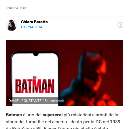
25/09/23 09:00
Chiara Beretta
GIORNALISTA
LINKEDIN
Chiara Beretta è giornalista professionista e collabora
con testate nazionali, online e cartacee. Su Libero
Tecnologia scrive di serie tv, film e spettacolo.
DANIEL CONSTANTE / Shutterstock
Batman
è uno dei
supereroi
più misteriosi e amati della
storia dei fumetti e del cinema. Ideato per la DC nel 1939
da Bob Kane e Bill Finger, l’uomo-pipistrello è stato