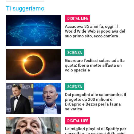
Ti suggeriamo
DIGITAL LIFE
Accadeva 35 anni fa, oggi: il
World Wide Web si popolava del
suo primo sito, ecco com'era
SCIENZA
Guardare l'eclissi solare ad alta
quota: Iberia mette all'asta un
volo speciale
SCIENZA
Dai pangolini alle salamandre: il
progetto da 200 milioni di
DiCaprio e Bezos per la fauna
selvatica
DIGITAL LIFE
Le migliori playlist di Spotify per
riascoltare le canzoni di Guccini