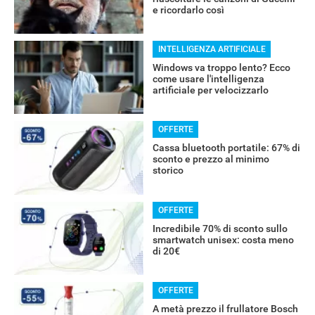
e ricordarlo così
INTELLIGENZA ARTIFICIALE
Windows va troppo lento? Ecco
come usare l'intelligenza
artificiale per velocizzarlo
RECENSIONI
OFFERTE
Cassa bluetooth portatile: 67% di
sconto e prezzo al minimo
storico
OFFERTE
Incredibile 70% di sconto sullo
smartwatch unisex: costa meno
di 20€
OFFERTE
A metà prezzo il frullatore Bosch