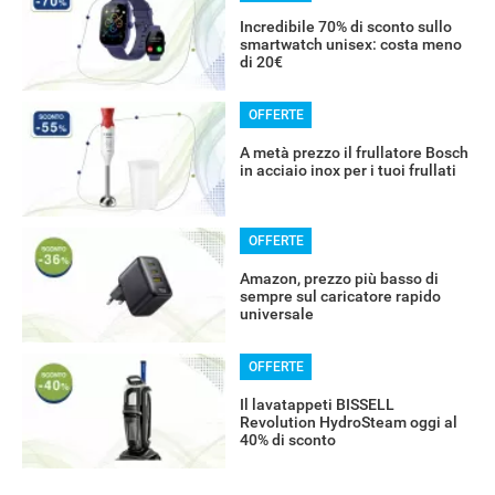
Incredibile 70% di sconto sullo
smartwatch unisex: costa meno
di 20€
OFFERTE
A metà prezzo il frullatore Bosch
in acciaio inox per i tuoi frullati
OFFERTE
Amazon, prezzo più basso di
sempre sul caricatore rapido
universale
OFFERTE
Il lavatappeti BISSELL
Revolution HydroSteam oggi al
40% di sconto