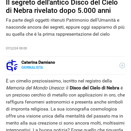
Il segreto dell'antico Disco del Cielo
di Nebra rivelato dopo 5.000 anni
Fa parte degli oggetti ritenuti Patrimonio dell'Umanità e
nasconde ancora dei segreti, eppure oggi sappiamo di più
su quella che è la prima rappresentazione del cielo
07/12/24 09:00
Caterina Damiano
GIORNALISTA
E-
Giornalista, content editor e seo copywriter: per lavoro
MAIL
scrive e ottimizza i contenuti per i motori di ricerca. Dal
È un cimelio preziosissimo, iscritto nel registro della
LINKEDIN
2022 collabora con Libero Tecnologia per la sezione
Memoria del Mondo Unesco
: il
Disco del Cielo di Nebra
è
Scienza.
un prezioso cerchio di metallo con applicazioni in oro, che
NEWS
raffigura fenomeni astronomici e presenta anche simboli
di impronta religiosa. La sua iconografia cosmologica
offre una visione unica della mentalità del passato ma in
merito alla sua creazione ci sono ancora molti, moltissimi
interrogativi. La buona notizia? Forse quello che riguarda