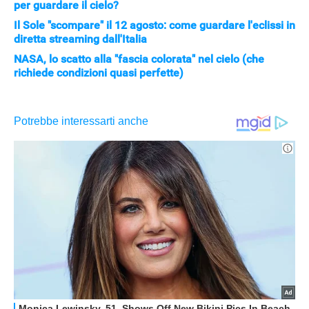
per guardare il cielo?
Il Sole "scompare" il 12 agosto: come guardare l'eclissi in
diretta streaming dall'Italia
NASA, lo scatto alla "fascia colorata" nel cielo (che
richiede condizioni quasi perfette)
APPLE