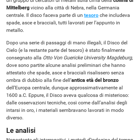
un gruppo di cercatori di metalli sulla cima della
collina di
Mittelberg
vicino alla città di Nebra, nella Germania
centrale. Il disco faceva parte di un
tesoro
che includeva
spade, asce e bracciali, tutti lavorati per l’appunto in
metallo.
Dopo una serie di passaggi di mano illegali, il Disco del
Cielo (e la restante parte del tesoro) è stato finalmente
consegnato alla
Otto Von Guericke University Magdeburg
,
dove sono partite alcune analisi preliminari che hanno
attestato che spade, asce e bracciali risalissero senza
ombra di dubbio alla fine dell’
antica età del bronzo
dell’Europa centrale, dunque approssimativamente al
1600 a.C. Eppure, il Disco aveva qualcosa di misterioso:
dalle osservazioni tecniche, così come dall’analisi degli
intarsi in oro, i materiali sembravano lavorati in modo
diverso.
Le analisi
Nonostante gli interrogativi, i metodi d’indagine del tempo