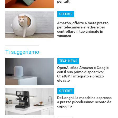
per tutti
OFFERTE
Amazon, offerte a metà prezzo
per telecamere e lettiere per
controllare il tuo animale in
vacanza
Ti suggeriamo
TECH NEWS
OpenAI sfida Amazon e Google
con il suo primo dispositivo:
ChatGPT integrato e prezzo
elevato
OFFERTE
De'Longhi, la macchina espresso
a prezzo piccolissimo: sconto da
capogiro