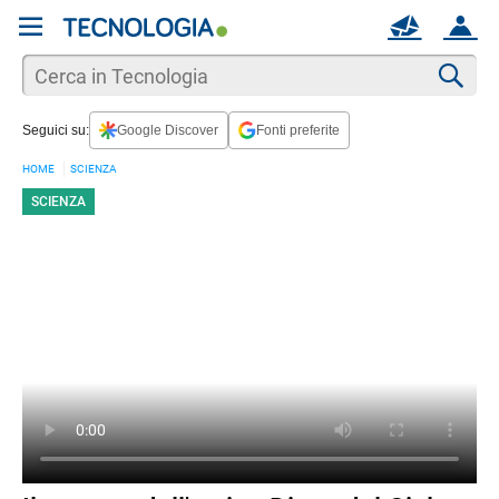
REGISTRATI
MAIL
ACCOUNT
Apri una nuova
MAIL
Cer
Seguici su:
Google Discover
Fonti preferite
AIUTO
HOME
SCIENZA
SCIENZA