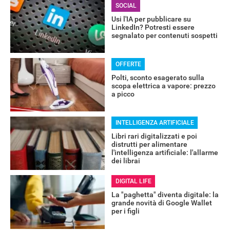
SOCIAL
Usi l'IA per pubblicare su
LinkedIn? Potresti essere
segnalato per contenuti sospetti
OFFERTE
Polti, sconto esagerato sulla
scopa elettrica a vapore: prezzo
a picco
INTELLIGENZA ARTIFICIALE
Libri rari digitalizzati e poi
distrutti per alimentare
RECENSIONI
l'intelligenza artificiale: l'allarme
dei librai
DIGITAL LIFE
La "paghetta" diventa digitale: la
grande novità di Google Wallet
per i figli