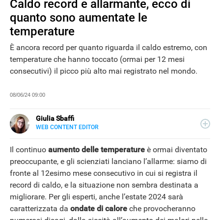
Caldo record e allarmante, ecco di
quanto sono aumentate le
temperature
È ancora record per quanto riguarda il caldo estremo, con
temperature che hanno toccato (ormai per 12 mesi
consecutivi) il picco più alto mai registrato nel mondo.
08/06/24 09:00
Giulia Sbaffi
WEB CONTENT EDITOR
E-
Appassionata di belle storie e di viaggi, scrivo da quando
MAIL
ne ho memoria. Curiosa per natura, mi piace tenermi
Il continuo
aumento delle temperature
è ormai diventato
LINKEDIN
informata su ciò che accade intorno a me, dedicando
preoccupante, e gli scienziati lanciano l’allarme: siamo di
NEWS
tanto tempo alla lettura (meglio se su carta).
fronte al 12esimo mese consecutivo in cui si registra il
record di caldo, e la situazione non sembra destinata a
migliorare. Per gli esperti, anche l’estate 2024 sarà
caratterizzata da
ondate di calore
che provocheranno