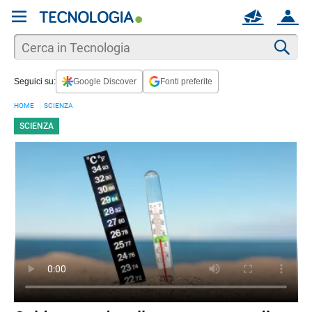
REGISTRATI
MAIL
ACCOUNT
Apri una nuova
MAIL
Cer
Seguici su:
Google Discover
Fonti preferite
AIUTO
HOME
SCIENZA
SCIENZA