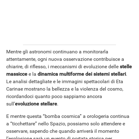
APPLE
Mentre gli astronomi continuano a monitorarla
attentamente, ogni nuova osservazione contribuisce a
chiarire, di riflesso, i meccanismi di evoluzione delle
stelle
massicce
e la
dinamica multiforme dei sistemi stellari
.
Le analisi dettagliate e le immagini spettacolari di Eta
Carinae mostrano la bellezza e la violenza del cosmo,
ricordandoci quanto poco sappiamo ancora
sull’
evoluzione stellare
.
E mentre questa “bomba cosmica” a orologeria continua
a “ticchettare” nello Spazio, possiamo solo attendere e
osservare, sapendo che quando arriverà il momento
l’esplosione sarà un evento di portata storica per