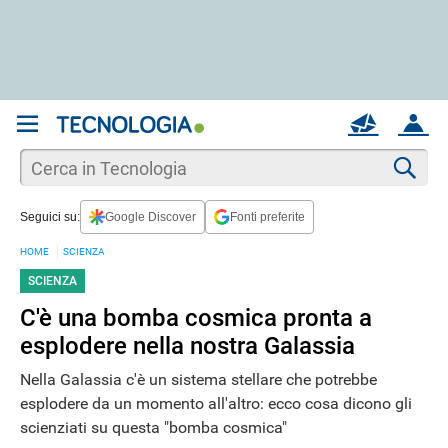
REGISTRATI
MAIL
ACCOUNT
Apri una nuova
MAIL
Cer
Seguici su:
Google Discover
Fonti preferite
AIUTO
HOME
SCIENZA
SCIENZA
C'è una bomba cosmica pronta a
esplodere nella nostra Galassia
Nella Galassia c'è un sistema stellare che potrebbe
esplodere da un momento all'altro: ecco cosa dicono gli
scienziati su questa "bomba cosmica"