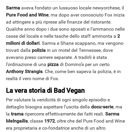
Sarma
aveva fondato un lussuoso locale newyorchese, il
Pure Food and Wine
, ma dopo aver conosciuto Fox inizia
ad attingere a più riprese alle finanze del ristorante.
Qualche anno dopo i due sono sposati e l’ammanco nelle
casse del locale e nelle tasche dello staff ammonta a
2
milioni di dollari
. Sarma e Shane scappano, ma vengono
trovati dalla
polizia
in un motel del Tennessee, dove
avevano preso camere separate. A tradirli è stata
l’ordinazione di una
pizza
di Domino’s per un certo
Anthony Strangis
. Che, come ben sapeva la polizia, è in
realtà il vero nome di Fox.
La vera storia di Bad Vegan
Per valutare la veridicità di ogni singolo episodio e
dettaglio bisogna aspettare l’uscita della
docu-serie
, ma
APPLE
la
trama
ripercorre effettivamente dei fatti reali.
Sarma
Melngailis
, classe
1972
, oltre che del Pure Food and Wine
era proprietaria e co-fondatrice anche di un altro