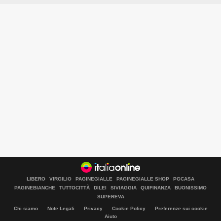
LIBERO
VIRGILIO
PAGINEGIALLE
PAGINEGIALLE SHOP
PGCASA
PAGINEBIANCHE
TUTTOCITTÀ
DILEI
SIVIAGGIA
QUIFINANZA
BUONISSIMO
SUPEREVA
Chi siamo
Note Legali
Privacy
Cookie Policy
Preferenze sui cookie
Aiuto