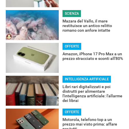
SCIENZA
Mazara del Vallo, il mare
restituisce un antico relitto
romano con anfore intatte
OFFERTE
Amazon, iPhone 17 Pro Max a un
prezzo stracciato e sconti all'80%
OFFERTE
INTELLIGENZA ARTIFICIALE
Libri rari digitalizzati e poi
distrutti per alimentare
l'intelligenza artificiale: l'allarme
dei librai
OFFERTE
Motorola, telefono top a un
prezzo mai visto prima: affare
per tutti