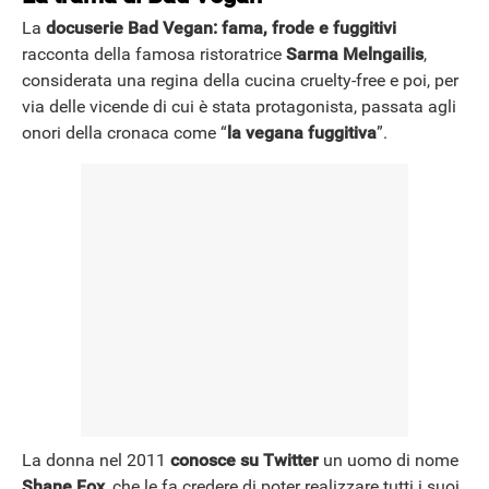
La
docuserie Bad Vegan: fama, frode e fuggitivi
racconta della famosa ristoratrice
Sarma Melngailis
,
considerata una regina della cucina cruelty-free e poi, per
via delle vicende di cui è stata protagonista, passata agli
onori della cronaca come “
la vegana fuggitiva
”.
ANDROID
La donna nel 2011
conosce su Twitter
un uomo di nome
Shane Fox
, che le fa credere di poter realizzare tutti i suoi