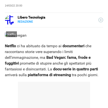
14/03/22 20:00
Libero Tecnologia
REDAZIONE
E-
Libero Tecnologia si occupa di tecnologia a 360°: novità e
MAIL
tendenze dal mondo tech, approfondimenti, guide e
Netflix
tutorial, per un pubblico di principianti e di esperti, di
utenti privati, di PMI e professionisti. Qui trovate i nostri
articoli sul mondo Android e Apple, app e social, audio e
Netflix
ci ha abituato da tempo ai
documentari
che
video, smartphone e wearable, domotica e gadget.
NEWS
raccontano storie vere superando i limiti
dell’immaginazione, ma
Bad Vegan: fama, frode e
fuggitivi
promette di stupire anche gli spettatori più
fantasiosi e disincantati. La
docu-serie in quattro parti
arriverà sulla
piattaforma di streaming
tra pochi giorni.