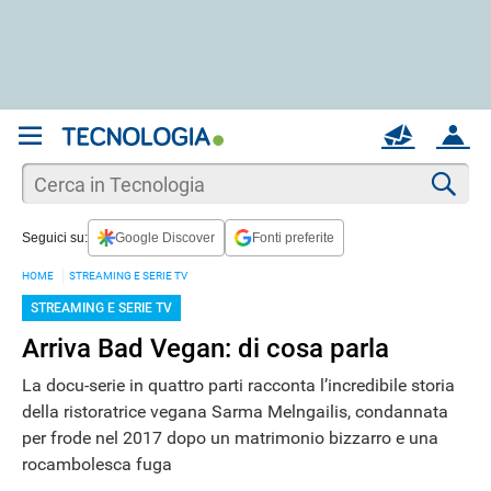
REGISTRATI
MAIL
ACCOUNT
Apri una nuova
MAIL
Cer
Seguici su:
Google Discover
Fonti preferite
AIUTO
HOME
STREAMING E SERIE TV
STREAMING E SERIE TV
Arriva Bad Vegan: di cosa parla
La docu-serie in quattro parti racconta l’incredibile storia
della ristoratrice vegana Sarma Melngailis, condannata
per frode nel 2017 dopo un matrimonio bizzarro e una
rocambolesca fuga