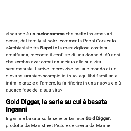
«Inganno è
un melodramma
che mette insieme vari
generi, dal family al noir», commenta Pappi Corsicato.
«Ambientato tra
Napoli
e la meravigliosa costiera
amalfitana, racconta il conflitto di una donna di 60 anni
che sembra aver ormai rinunciato alla sua vita
sentimentale. L’arrivo improvviso nel suo mondo di un
giovane straniero scompiglia i suoi equilibri familiari e
ANDROID
intimi e grazie all’amore, la fa rifiorire in una nuova e più
audace fase della sua vita».
Gold Digger, la serie su cui è basata
Inganni
Inganni è basata sulla serie britannica
Gold Digger
,
prodotta da Mainstreet Pictures e creata da Marnie