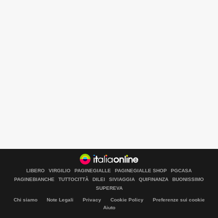
LIBERO
VIRGILIO
PAGINEGIALLE
PAGINEGIALLE SHOP
PGCASA
PAGINEBIANCHE
TUTTOCITTÀ
DILEI
SIVIAGGIA
QUIFINANZA
BUONISSIMO
SUPEREVA
Chi siamo
Note Legali
Privacy
Cookie Policy
Preferenze sui cookie
Libero Tecnologia è un prodotto Italiaonline
Aiuto