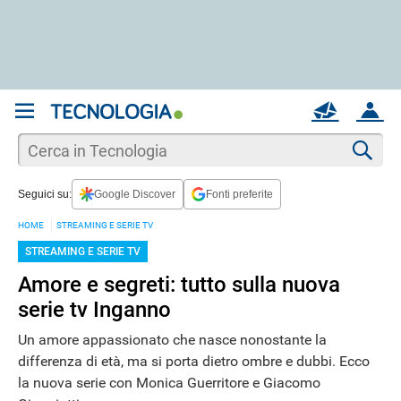
REGISTRATI
MAIL
ACCOUNT
Apri una nuova
MAIL
Cer
Seguici su:
Google Discover
Fonti preferite
AIUTO
HOME
STREAMING E SERIE TV
STREAMING E SERIE TV
Amore e segreti: tutto sulla nuova
serie tv Inganno
Un amore appassionato che nasce nonostante la
differenza di età, ma si porta dietro ombre e dubbi. Ecco
la nuova serie con Monica Guerritore e Giacomo