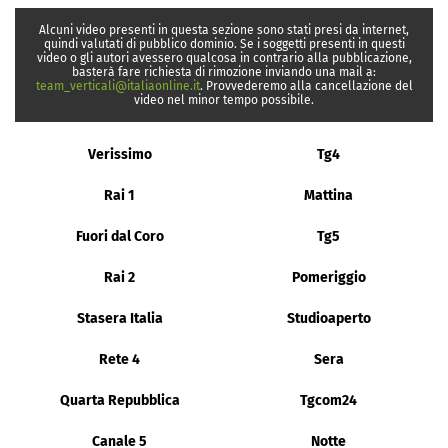
Alcuni video presenti in questa sezione sono stati presi da internet,
quindi valutati di pubblico dominio. Se i soggetti presenti in questi
video o gli autori avessero qualcosa in contrario alla pubblicazione,
basterà fare richiesta di rimozione inviando una mail a:
team_verticali@italiaonline.it
. Provvederemo alla cancellazione del
video nel minor tempo possibile.
Verissimo
Tg4
Rai 1
Mattina
Fuori dal Coro
Tg5
Rai 2
Pomeriggio
Stasera Italia
Studioaperto
Rete 4
Sera
Quarta Repubblica
Tgcom24
Canale 5
Notte