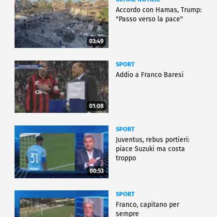
Accordo con Hamas, Trump:
"Passo verso la pace"
03:49
SPORT
Addio a Franco Baresi
01:08
SPORT
Juventus, rebus portieri:
piace Suzuki ma costa
troppo
00:53
SPORT
Franco, capitano per
sempre