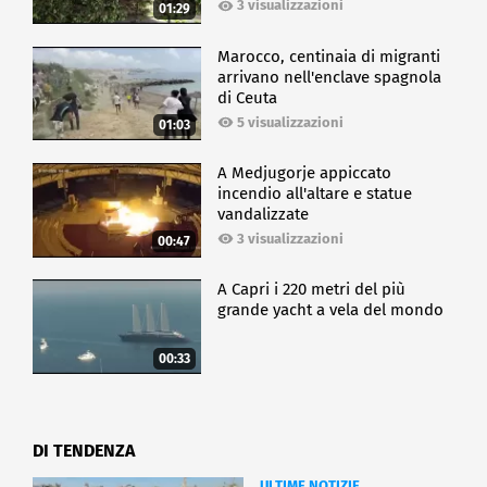
documento di azioni concrete per ridefinire e
3 visualizzazioni
01:29
migliorare la presa in carico delle persone con
diabete.
Marocco, centinaia di migranti
arrivano nell'enclave spagnola
di Ceuta
CRONACA
5 visualizzazioni
01:03
A Medjugorje appiccato
incendio all'altare e statue
vandalizzate
3 visualizzazioni
00:47
A Capri i 220 metri del più
grande yacht a vela del mondo
00:33
DI TENDENZA
ULTIME NOTIZIE