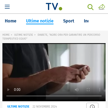
Home
Ultime notizie
Sport
Inchieste
HOME
ULTIME NOTIZIE
DIABETE, "AGIRE ORA PER GARANTIRE UN PERCORSO
TERAPEUTICO EQUO"
ULTIME NOTIZIE
22 NOVEMBRE 2024