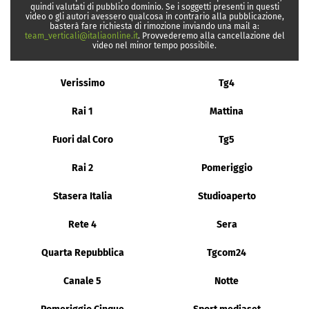
quindi valutati di pubblico dominio. Se i soggetti presenti in questi
video o gli autori avessero qualcosa in contrario alla pubblicazione,
basterà fare richiesta di rimozione inviando una mail a:
team_verticali@italiaonline.it
. Provvederemo alla cancellazione del
video nel minor tempo possibile.
Verissimo
Tg4
Rai 1
Mattina
Fuori dal Coro
Tg5
Rai 2
Pomeriggio
Stasera Italia
Studioaperto
Rete 4
Sera
Quarta Repubblica
Tgcom24
Canale 5
Notte