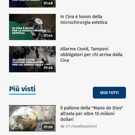
01:48
In Cina è boom della
microchirurgia estetica
01:44
Allarme Covid, Tamponi
obbligatori per chi arriva dalla
Cina
01:46
Più visti
VEDI TUTTI
Il pallone della "Mano de Dios"
all'asta per oltre 10 milioni
dollari
21 visualizzazioni
01:09