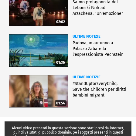
Salmo protagonista del
Lebonski Park ad
Arzachena: "Un'emozione"
02:02
ULTIME NOTIZIE
Padova, in autunno a
Palazzo Zabarella
l'espressionista Pechstein
01:36
ULTIME NOTIZIE
#StandUpforEveryChild,
Save the Children per diritti
bambini migranti
01:54
Alcuni video presenti in questa sezione sono stati presi da internet,
quindi valutati di pubblico dominio. Se i soggetti presenti in questi