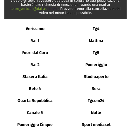
video o gli autori avessero qualcosa in contrario alla pubblicazione,
basterà fare richiesta di rimozione inviando una mail a:
team_verticali@italiaonline.it
. Provvederemo alla cancellazione del
video nel minor tempo possibile.
Verissimo
Tg4
Rai 1
Mattina
Fuori dal Coro
Tg5
Rai 2
Pomeriggio
Stasera Italia
Studioaperto
Rete 4
Sera
Quarta Repubblica
Tgcom24
Canale 5
Notte
Pomeriggio Cinque
Sport mediaset