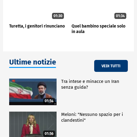
01:30
01:34
Turetta, i genitori rinunciano
Quel bambino speciale solo
in aula
Ultime notizie
VEDI TUTTI
Tra intese e minacce un Iran
senza guida?
01:54
Meloni: "Nessuno spazio per i
clandestini"
01:56