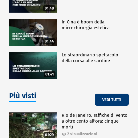
01:48
In Cina è boom della
microchirurgia estetica
01:44
Lo straordinario spettacolo
della corsa alle sardine
01:41
Più visti
VEDI TUTTI
Rio de Janeiro, raffiche di vento
a oltre cento all'ora: cinque
morti
2 visualizzazioni
01:29