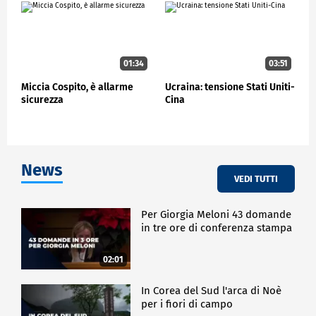
01:34
03:51
Miccia Cospito, è allarme
Ucraina: tensione Stati Uniti-
sicurezza
Cina
News
VEDI TUTTI
Per Giorgia Meloni 43 domande
in tre ore di conferenza stampa
02:01
In Corea del Sud l'arca di Noè
per i fiori di campo