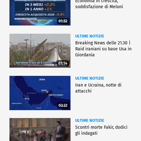
Economia in crescita,
soddisfazione di Meloni
01:52
ULTIME NOTIZIE
Breaking News delle 21.30 |
Raid iraniani su base Usa in
Giordania
01:14
ULTIME NOTIZIE
Iran e Ucraina, notte di
attacchi
03:32
ULTIME NOTIZIE
Scontri morte Fakir, dodici
gli indagati