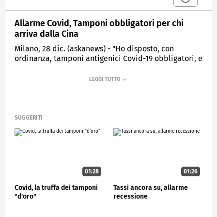
Allarme Covid, Tamponi obbligatori per chi
arriva dalla Cina
Milano, 28 dic. (askanews) - "Ho disposto, con
ordinanza, tamponi antigenici Covid-19 obbligatori, e
relativo sequenziamento del virus, per tutti i
passeggeri provenienti dalla Cina e in transito in
Italia. La misura si rende indispensabile per
garantire la sorveglianza e l'individuazione di
eventuali varianti del virus al fine di tutelare la
popolazione italiana.
SUGGERITI
Riferirò più dettagliatamente nel corso del Consiglio
dei Ministri convocato oggi". E' quanto annuncia il
Ministro della Salute, Orazio Schillaci.
01:28
01:26
ECONOMIA
Covid, la truffa dei tamponi
Tassi ancora su, allarme
"d'oro"
recessione