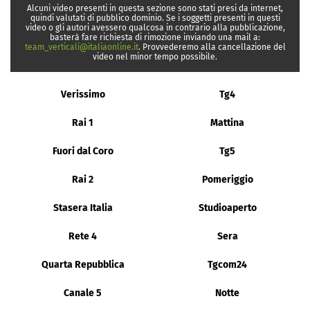
Alcuni video presenti in questa sezione sono stati presi da internet,
quindi valutati di pubblico dominio. Se i soggetti presenti in questi
video o gli autori avessero qualcosa in contrario alla pubblicazione,
basterà fare richiesta di rimozione inviando una mail a:
team_verticali@italiaonline.it
. Provvederemo alla cancellazione del
video nel minor tempo possibile.
Verissimo
Tg4
Rai 1
Mattina
Fuori dal Coro
Tg5
Rai 2
Pomeriggio
Stasera Italia
Studioaperto
Rete 4
Sera
Quarta Repubblica
Tgcom24
Canale 5
Notte