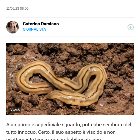
11/08/23 08:00
Caterina Damiano
GIORNALISTA
E-
Giornalista, content editor e seo copywriter: per lavoro
MAIL
scrive e ottimizza i contenuti per i motori di ricerca. Dal
LINKEDIN
2022 collabora con Libero Tecnologia per la sezione
Scienza.
iStock
A un primo e superficiale sguardo, potrebbe sembrare del
tutto innocuo. Certo, il suo aspetto è viscido e non
esattamente tenero, ma probabilmente non