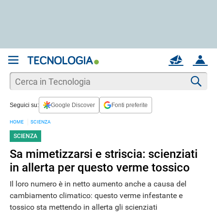
REGISTRATI
MAIL
ACCOUNT
Apri una nuova
MAIL
Cer
Seguici su:
Google Discover
Fonti preferite
AIUTO
HOME
SCIENZA
SCIENZA
Sa mimetizzarsi e striscia: scienziati
in allerta per questo verme tossico
Il loro numero è in netto aumento anche a causa del
cambiamento climatico: questo verme infestante e
tossico sta mettendo in allerta gli scienziati