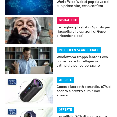
World Wide Web si popolava del
suo primo sito, ecco com'era
DIGITAL LIFE
Le migliori playlist di Spotify per
riascoltare le canzoni di Guccini
e ricordarlo così
INTELLIGENZA ARTIFICIALE
Windows va troppo lento? Ecco
come usare l'intelligenza
artificiale per velocizzarlo
OFFERTE
Cassa bluetooth portatile: 67% di
sconto e prezzo al minimo
storico
OFFERTE
Incredibile 70% di sconto sullo