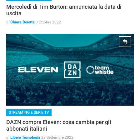
Mercoledì di Tim Burton: annunciata la data di
uscita
di
Chiara Beretta
3 Ottobre 2022
STREAMING E SERIE TV
GUIDE ALL'ACQUISTO
DAZN compra Eleven: cosa cambia per gli
abbonati italiani
di
Libero Tecnologia
28 Settembre 2022