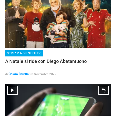
STREAMING E SERIE TV
A Natale si ride con Diego Abatantuono
di
Chiara Beretta
26 Novembre 2022
ANDROID