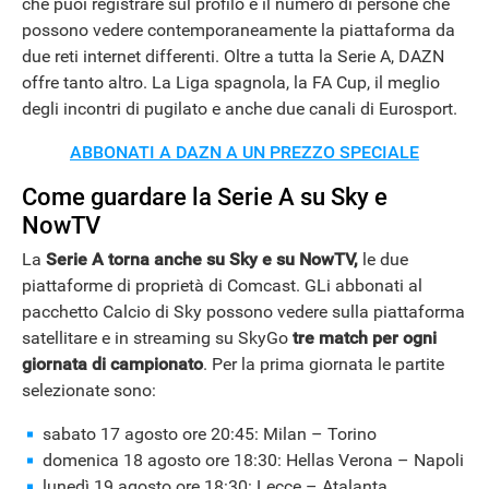
che puoi registrare sul profilo e il numero di persone che
possono vedere contemporaneamente la piattaforma da
due reti internet differenti. Oltre a tutta la Serie A, DAZN
offre tanto altro. La Liga spagnola, la FA Cup, il meglio
degli incontri di pugilato e anche due canali di Eurosport.
ABBONATI A DAZN A UN PREZZO SPECIALE
Come guardare la Serie A su Sky e
NowTV
La
Serie A torna anche su Sky e su NowTV,
le due
piattaforme di proprietà di Comcast. GLi abbonati al
pacchetto Calcio di Sky possono vedere sulla piattaforma
satellitare e in streaming su SkyGo
tre match per ogni
giornata di campionato
. Per la prima giornata le partite
selezionate sono:
sabato 17 agosto ore 20:45: Milan – Torino
domenica 18 agosto ore 18:30: Hellas Verona – Napoli
lunedì 19 agosto ore 18:30: Lecce – Atalanta