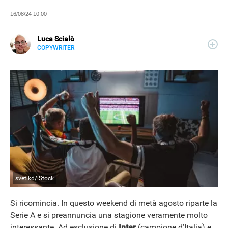
16/08/24 10:00
Luca Scialò
COPYWRITER
E-
Laureato in Sociologia, ho collaborato con molti siti su più
MAIL
tematiche, tra cui spiccano contenuti legati a recensioni e
LINKEDIN
consigli per gli acquisti.
INSTAGRAM
FACEBOOK
SITO
NEWS
svetikd/iStock
Si ricomincia. In questo weekend di metà agosto riparte la
Serie A e si preannuncia una stagione veramente molto
interessante. Ad esclusione di
Inter
(campione d’Italia) e