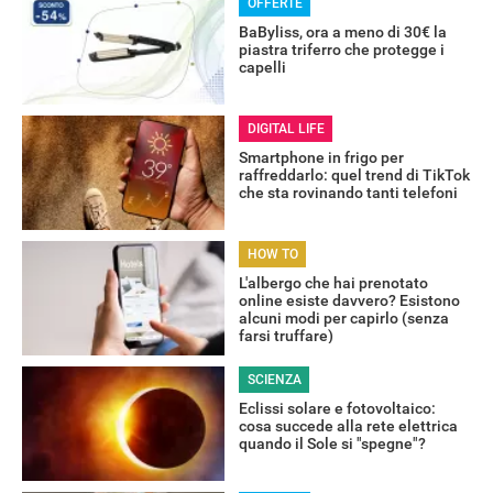
OFFERTE
BaByliss, ora a meno di 30€ la
piastra triferro che protegge i
capelli
DIGITAL LIFE
RECENSIONI
Smartphone in frigo per
raffreddarlo: quel trend di TikTok
che sta rovinando tanti telefoni
HOW TO
L'albergo che hai prenotato
online esiste davvero? Esistono
alcuni modi per capirlo (senza
farsi truffare)
SCIENZA
Eclissi solare e fotovoltaico:
cosa succede alla rete elettrica
quando il Sole si "spegne"?