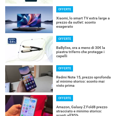
OFFERTE
Xiaomi, lo smart TV extra large a
prezzo da outlet: sconto
esagerato
OFFERTE
BaByliss, ora a meno di 30€ la
piastra triferro che protegge i
capelli
OFFERTE
Redmi Note 15, prezzo sprofonda
al minimo storico: sconto mai
visto prima
OFFERTE
Amazon, Galaxy Z Fold8 prezzo
stracciato e minimo storico:
sconti all'85%