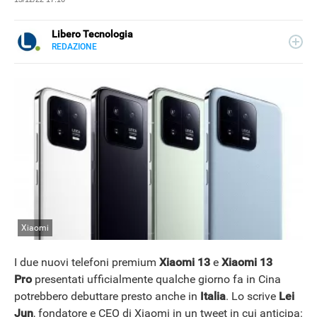
Libero Tecnologia
REDAZIONE
E-
Libero Tecnologia si occupa di tecnologia a 360°: novità e
MAIL
tendenze dal mondo tech, approfondimenti, guide e
tutorial, per un pubblico di principianti e di esperti, di
utenti privati, di PMI e professionisti. Qui trovate i nostri
articoli sul mondo Android e Apple, app e social, audio e
video, smartphone e wearable, domotica e gadget.
Xiaomi
I due nuovi telefoni premium
Xiaomi 13
e
Xiaomi 13
Pro
presentati ufficialmente qualche giorno fa in Cina
potrebbero debuttare presto anche in
Italia
. Lo scrive
Lei
Jun
, fondatore e CEO di Xiaomi in un tweet in cui anticipa: