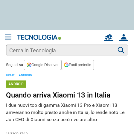
REGISTRATI
MAIL
ACCOUNT
Apri una nuova
MAIL
Cer
Seguici su:
Google Discover
Fonti preferite
AIUTO
HOME
ANDROID
ANDROID
Quando arriva Xiaomi 13 in Italia
I due nuovi top di gamma Xiaomi 13 Pro e Xiaomi 13
arriveranno molto presto anche in Italia, lo rende noto Lei
Jun CEO di Xiaomi senza però rivelare altro
13/12/22 17:10