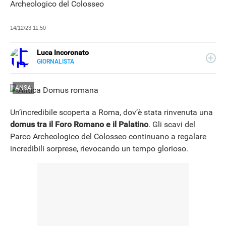
Archeologico del Colosseo
14/12/23 11:50
Luca Incoronato
GIORNALISTA
E-
Giornalista pubblicista ed esperto copywriter, ho
MAIL
accumulato esperienze in TV, redazioni giornalistiche
LINKEDIN
ANSA
fisiche e online, così come in TV, come autore, giornalista
e copywriter. Per Libero Tecnologia scrivo nella sezione
Scienza.
Un’incredibile scoperta a Roma, dov’è stata rinvenuta una
domus tra il Foro Romano e il Palatino
. Gli scavi del
Parco Archeologico del Colosseo continuano a regalare
incredibili sorprese, rievocando un tempo glorioso.