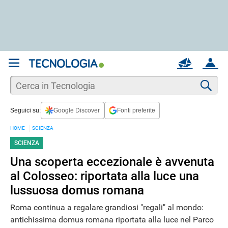
REGISTRATI
MAIL
ACCOUNT
Apri una nuova
MAIL
Cer
Seguici su:
Google Discover
Fonti preferite
AIUTO
HOME
SCIENZA
SCIENZA
Una scoperta eccezionale è avvenuta
al Colosseo: riportata alla luce una
lussuosa domus romana
Roma continua a regalare grandiosi "regali" al mondo:
antichissima domus romana riportata alla luce nel Parco