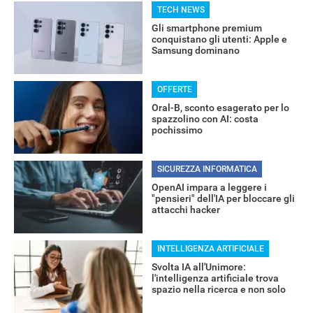
TECH NEWS
Gli smartphone premium
RECENSIONI
conquistano gli utenti: Apple e
Samsung dominano
OFFERTE
Oral-B, sconto esagerato per lo
spazzolino con AI: costa
pochissimo
SICUREZZA INFORMATICA
OpenAI impara a leggere i
"pensieri" dell'IA per bloccare gli
attacchi hacker
INTELLIGENZA ARTIFICIALE
Svolta IA all'Unimore:
l'intelligenza artificiale trova
spazio nella ricerca e non solo