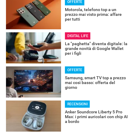
OFFERTE
Motorola, telefono top a un
prezzo mai visto prima: affare
per tutti
DIGITAL LIFE
La "paghetta" diventa digitale: la
grande novità di Google Wallet
per i figli
OFFERTE
Samsung, smart TV top a prezzo
mai così basso: offerta del
giorno
RECENSIONI
Anker Soundcore Liberty 5 Pro
Max: i primi auricolari con chip AI
a bordo