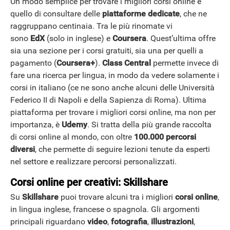
Un modo semplice per trovare i migliori corsi online è
quello di consultare delle
piattaforme dedicate
, che ne
raggruppano centinaia. Tra le più rinomate vi
sono
EdX
(solo in inglese) e
Coursera
. Quest’ultima offre
sia una sezione per i corsi gratuiti, sia una per quelli a
pagamento (
Coursera+
).
Class Central
permette invece di
fare una ricerca per lingua, in modo da vedere solamente i
corsi in italiano (ce ne sono anche alcuni delle Università
Federico II di Napoli e della Sapienza di Roma). Ultima
piattaforma per trovare i migliori corsi online, ma non per
importanza, è
Udemy
. Si tratta della più grande raccolta
di corsi online al mondo, con oltre
100.000 percorsi
diversi
, che permette di seguire lezioni tenute da esperti
nel settore e realizzare percorsi personalizzati.
Corsi online per creativi: Skillshare
Su
Skillshare
puoi trovare alcuni tra i migliori
corsi online
,
in lingua inglese, francese o spagnola. Gli argomenti
principali riguardano
video
,
fotografia
,
illustrazioni
,