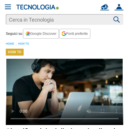
REGISTRATI
MAIL
ACCOUNT
Apri una nuova
MAIL
Cer
Seguici su:
Google Discover
Fonti preferite
AIUTO
HOME
HOW TO
HOW TO