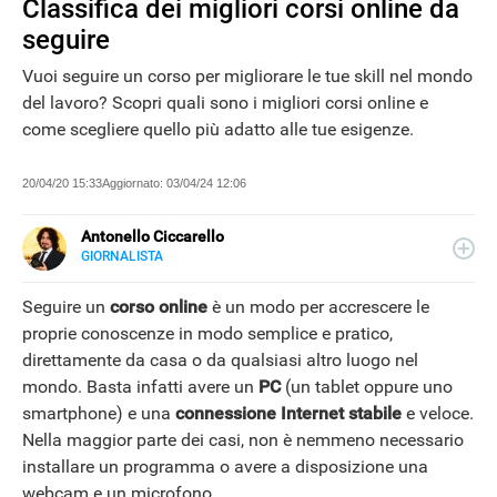
Classifica dei migliori corsi online da
seguire
Vuoi seguire un corso per migliorare le tue skill nel mondo
del lavoro? Scopri quali sono i migliori corsi online e
come scegliere quello più adatto alle tue esigenze.
20/04/20 15:33
Aggiornato:
03/04/24 12:06
Antonello Ciccarello
GIORNALISTA
E-
Giornalista pubblicista e content editor, nel corso degli
MAIL
anni ha lavorato con il gruppo CCM-Benchmark-Figaro di
Seguire un
corso online
è un modo per accrescere le
LINKEDIN
Parigi e altri siti web, scrivendo di tecnologia. Collabora
proprie conoscenze in modo semplice e pratico,
con Libero Tecnologia da febbraio 2024.
direttamente da casa o da qualsiasi altro luogo nel
mondo. Basta infatti avere un
PC
(un tablet oppure uno
smartphone) e una
connessione Internet stabile
e veloce.
Nella maggior parte dei casi, non è nemmeno necessario
NEWS
installare un programma o avere a disposizione una
webcam e un microfono.