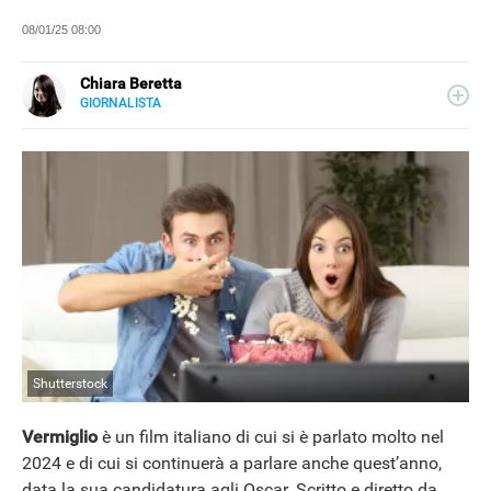
08/01/25 08:00
Chiara Beretta
GIORNALISTA
LINKEDIN
Chiara Beretta è giornalista professionista e collabora
con testate nazionali, online e cartacee. Su Libero
Tecnologia scrive di serie tv, film e spettacolo.
Shutterstock
Vermiglio
è un film italiano di cui si è parlato molto nel
2024 e di cui si continuerà a parlare anche quest’anno,
data la sua candidatura agli Oscar. Scritto e diretto da