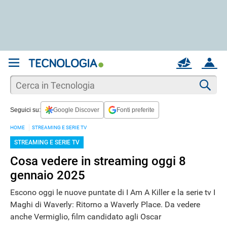
REGISTRATI
MAIL
ACCOUNT
Apri una nuova
MAIL
Cer
Seguici su:
Google Discover
Fonti preferite
AIUTO
HOME
STREAMING E SERIE TV
STREAMING E SERIE TV
Cosa vedere in streaming oggi 8
gennaio 2025
Escono oggi le nuove puntate di I Am A Killer e la serie tv I
Maghi di Waverly: Ritorno a Waverly Place. Da vedere
anche Vermiglio, film candidato agli Oscar