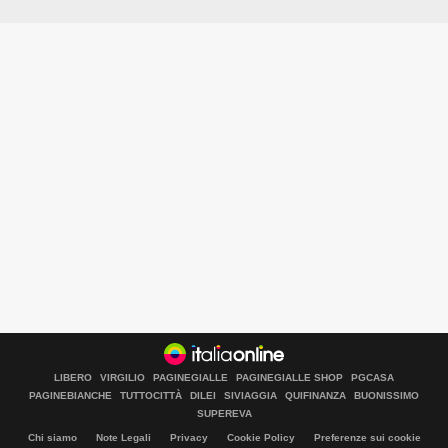
LIBERO
VIRGILIO
PAGINEGIALLE
PAGINEGIALLE SHOP
PGCASA
PAGINEBIANCHE
TUTTOCITTÀ
DILEI
SIVIAGGIA
QUIFINANZA
BUONISSIMO
SUPEREVA
Chi siamo
Note Legali
Privacy
Cookie Policy
Preferenze sui cookie