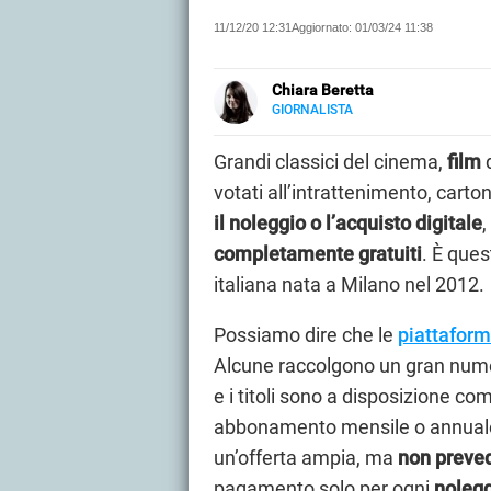
11/12/20 12:31
Aggiornato:
01/03/24 11:38
Chiara Beretta
GIORNALISTA
LINKEDIN
Chiara Beretta è giornalista prof
cartacee. Su Libero Tecnologia scr
Grandi classici del cinema,
film
d
votati all’intrattenimento, carto
il noleggio o l’acquisto digitale
,
completamente gratuiti
. È ques
italiana nata a Milano nel 2012.
Possiamo dire che le
piattaform
Alcune raccolgono un gran numer
e i titoli sono a disposizione c
abbonamento mensile o annuale.
un’offerta ampia, ma
non preve
pagamento solo per ogni
noleg