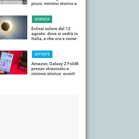
picco: minimo storico e
sconti all'80%
SCIENZA
Eclissi solare del 12
agosto: dove si vedrà in
Italia, a che ora e come
guardarla senza rischi
OFFERTE
Amazon, Galaxy Z Fold8
prezzo stracciato e
minimo storico: sconti
all'85%