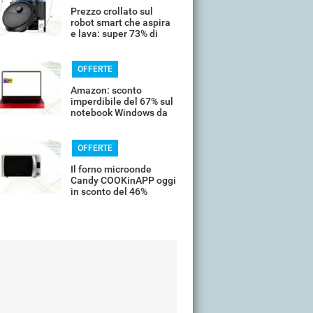
Prezzo crollato sul
robot smart che aspira
e lava: super 73% di
sconto
OFFERTE
Amazon: sconto
imperdibile del 67% sul
notebook Windows da
14’’
OFFERTE
Il forno microonde
Candy COOKinAPP oggi
in sconto del 46%