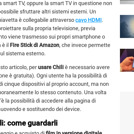
a smart TV, oppure la smart TV in questione non
 possibile sfruttare altri sistemi esterni. Un
chiavetta è collegabile attraverso
cavo HDMI
.
oiettare sulla propria televisione, previa
anto viene trasmesso sui propri smartphone o
 è il
Fire Stick di Amazon
, che invece permette
sul sistema esterno.
sto articolo, per
usare Chili
è necessario avere
one è gratuita). Ogni utente ha la possibilità di
cinque dispositivi al proprio account, ma non
mporaneamente lo stesso contenuto. Una volta
 c’è la possibilità di accedere alla pagina di
muovendo e sostituendo dei device.
li: come guardarli
eggio e acquisto di
film in versione digitale