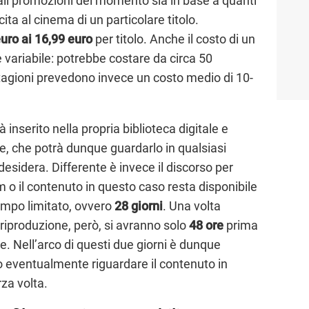
ali promozioni del momento sia in base a quanti
ita al cinema di un particolare titolo.
euro ai 16,99 euro
per titolo. Anche il costo di un
è variabile: potrebbe costare da circa 50
stagioni prevedono invece un costo medio di 10-
à inserito nella propria biblioteca digitale e
te, che potrà dunque guardarlo in qualsiasi
desidera. Differente è invece il discorso per
ilm o il contenuto in questo caso resta disponibile
tempo limitato, ovvero
28 giorni
. Una volta
a riproduzione, però, si avranno solo
48 ore
prima
ile. Nell’arco di questi due giorni è dunque
o eventualmente riguardare il contenuto in
za volta.