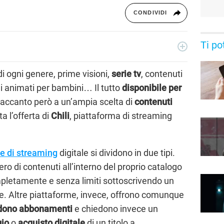
CONDIVIDI
Ti po
essionista e collabora con testate nazionali, online e
ive di serie tv, film e spettacolo.
i ogni genere, prime visioni,
serie tv
, contenuti
ni animati per bambini… Il tutto
disponibile per
 accanto però a un’ampia scelta di
contenuti
ta l’offerta di
Chili
, piattaforma di streaming
e di streaming
digitale si dividono in due tipi.
o di contenuti all’interno del proprio catalogo
ompletamente e senza limiti sottoscrivendo un
 Altre piattaforme, invece, offrono comunque
dono abbonamenti
e chiedono invece un
gio
o
acquisto digitale
di un titolo a