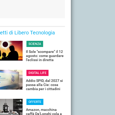
 letti di Libero Tecnologia
SCIENZA
Il Sole "scompare" il 12
agosto: come guardare
l'eclissi in diretta
streaming dall'Italia
DIGITAL LIFE
Addio SPID, dal 2027 si
passa alla Cie: cosa
cambia per i cittadini
OFFERTE
Amazon, macchina
caffè De'Longhi cola a