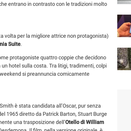
che entrano in contrasto con le tradizioni molto
a volta per la migliore attrice non protagonista)
rnia Suite
.
 come protagoniste quattro coppie che decidono
 un hotel sulla costa. Tra litigi, tradimenti, colpi
, il weekend si preannuncia comicamente
 Smith è stata candidata all’Oscar, pur senza
 del 1965 diretto da Patrick Barton, Stuart Burge
ente una trasposizione dell’
Otello di William
Desdemona. Il film, nella versione originale, è