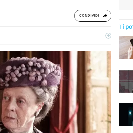
CONDIVIDI
Ti po
essionista e collabora con testate nazionali, online e
ive di serie tv, film e spettacolo.