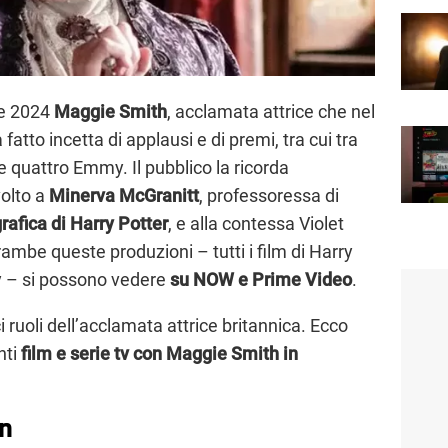
re 2024
Maggie Smith
, acclamata attrice che nel
fatto incetta di applausi e di premi, tra cui tra
e quattro Emmy. Il pubblico la ricorda
volto a
Minerva McGranitt
, professoressa di
afica di Harry Potter
, e alla contessa Violet
rambe queste produzioni – tutti i film di Harry
y – si possono vedere
su NOW e Prime Video
.
i ruoli dell’acclamata attrice britannica. Ecco
nti
film e serie tv con Maggie Smith in
an