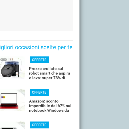
gliori occasioni scelte per te
OFFERTE
Prezzo crollato sul
robot smart che aspira
e lava: super 73% di
sconto
OFFERTE
Amazon: sconto
imperdibile del 67% sul
notebook Windows da
14’’
OFFERTE