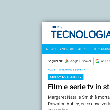
LIBERO
NEWS
ANDROID
APPLE
STREAMING
Seguici su:
Google Discover
Fonti pr
HOME
STREAMING E SERIE TV
STREAMING E SERIE TV
Film e serie tv in
Margaret Natalie Smith è morta i
Downton Abbey, ecco dove vedere 