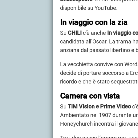
disponibile su YouTube.
In viaggio con la zia
Su
CHILI
c’è anche
In viaggio co
candidata all’Oscar. La trama 
anziana dal passato libertino e 
La vecchietta convive con Wordsw
decide di portare soccorso a Erc
ricordo e che è stato sequestrato
Camera con vista
Su
TIM Vision e Prime Video
c’
Ambientato nel 1907 durante un 
Honeychurch incontra il giovan
Tra i due nasce l’amore ma, una v