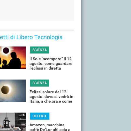
 letti di Libero Tecnologia
SCIENZA
Il Sole "scompare" il 12
agosto: come guardare
l'eclissi in diretta
streaming dall'Italia
SCIENZA
Eclissi solare del 12
agosto: dove si vedrà in
Italia, a che ora e come
guardarla senza rischi
OFFERTE
Amazon, macchina
caffè De'Longhi cola a