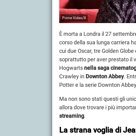
Prime Video/X
È morta a Londra il 27 settemb
corso della sua lunga carriera ha 
cui due Oscar, tre Golden Globe 
soprattutto per aver prestato il 
Hogwarts
nella saga cinematogr
Crawley in
Downton Abbey
. Ent
Potter e la serie Downton Abbe
Ma non sono stati questi gli unic
allora dove trovare i più importa
streaming
.
La strana voglia di Je