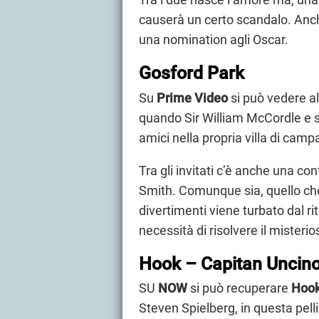
causerà un certo scandalo. Anch
una nomination agli Oscar.
Gosford Park
Su
Prime Video
si può vedere a
quando Sir William McCordle e s
amici nella propria villa di cam
Tra gli invitati c’è anche una c
Smith. Comunque sia, quello ch
divertimenti viene turbato dal r
necessità di risolvere il misteri
Hook – Capitan Uncin
SU
NOW
si può recuperare
Hook
Steven Spielberg, in questa pell