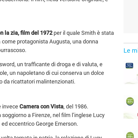
n la zia, film del 1972
per il quale Smith è stata
ha come protagonista Augusta, una donna
Le mi
burrascoso.
ord, un trafficante di droga e di valuta, e
ole, un napoletano di cui conserva un dolce
 da ricattatori malintenzionati.
è invece
Camera con Vista
, del 1986.
soggiorno a Firenze, nel film l’inglese Lucy
e ed eccentrico George Emerson.
olta tornata in patria, la relazione di Lucy