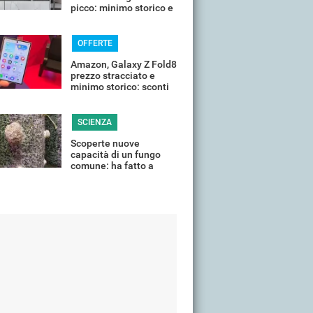
picco: minimo storico e
sconti all'80%
OFFERTE
Amazon, Galaxy Z Fold8
prezzo stracciato e
minimo storico: sconti
all'85%
SCIENZA
Scoperte nuove
capacità di un fungo
comune: ha fatto a
pezzi una plastica
quasi indistruttibile