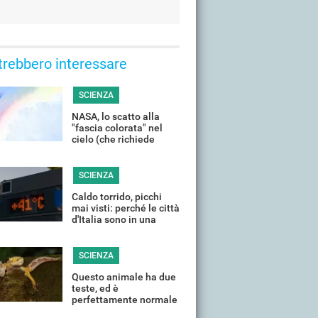
trebbero interessare
SCIENZA
NASA, lo scatto alla
"fascia colorata" nel
cielo (che richiede
condizioni quasi
perfette)
SCIENZA
Caldo torrido, picchi
mai visti: perché le città
d'Italia sono in una
situazione così critica?
SCIENZA
Questo animale ha due
teste, ed è
perfettamente normale
(o quasi)