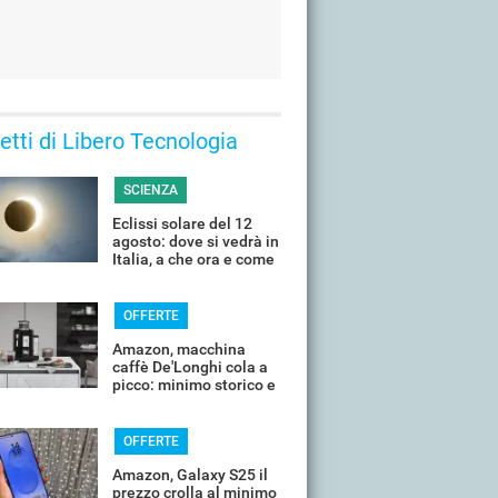
 letti di Libero Tecnologia
SCIENZA
Eclissi solare del 12
agosto: dove si vedrà in
Italia, a che ora e come
guardarla senza rischi
OFFERTE
Amazon, macchina
caffè De'Longhi cola a
picco: minimo storico e
sconti all'80%
OFFERTE
Amazon, Galaxy S25 il
prezzo crolla al minimo