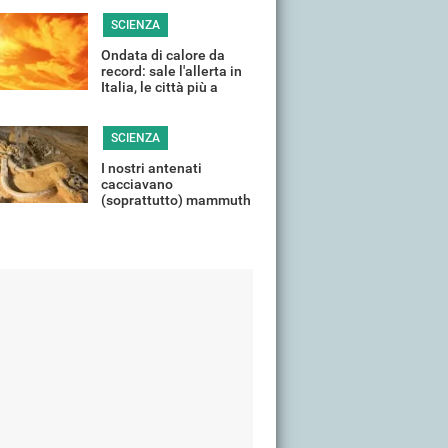
SCIENZA
Ondata di calore da
record: sale l'allerta in
Italia, le città più a
rischio (e i motivi)
SCIENZA
I nostri antenati
cacciavano
(soprattutto) mammuth
femmina: perché lo
facevano?