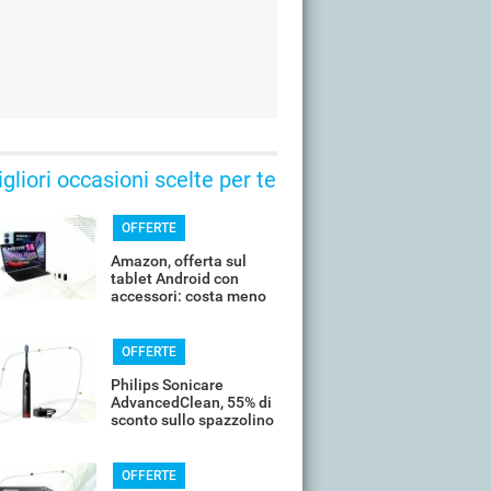
gliori occasioni scelte per te
OFFERTE
Amazon, offerta sul
tablet Android con
accessori: costa meno
di 100€
OFFERTE
Philips Sonicare
AdvancedClean, 55% di
sconto sullo spazzolino
smart
OFFERTE