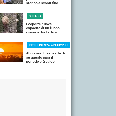
storico e sconti fino
all'85%
SCIENZA
Scoperte nuove
capacità di un fungo
comune: ha fatto a
pezzi una plastica
quasi indistruttibile
INTELLIGENZA ARTIFICIALE
Abbiamo chiesto alle IA
se questo sarà il
periodo più caldo
dell'anno o non siamo
ancora salvi