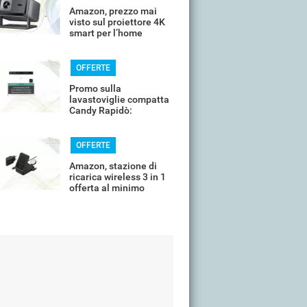
Amazon, prezzo mai
visto sul proiettore 4K
smart per l’home
cinema
OFFERTE
Promo sulla
lavastoviglie compatta
Candy Rapidò:
risparmio imperdibile
OFFERTE
Amazon, stazione di
ricarica wireless 3 in 1
offerta al minimo
storico