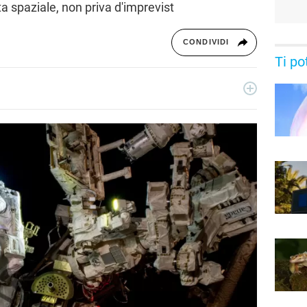
 spaziale, non priva d'imprevist
CONDIVIDI
Ti po
rcatrice di notizie, ha collaborato con blog e siti news a tema
ccupa della sezione Scienza Pop. La sua passione più grande?