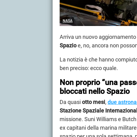
NASA
Arriva un nuovo aggiornamento 
Spazio
e, no, ancora non possono
La notizia è che hanno compiut
ben preciso: ecco quale.
Non proprio “una pass
bloccati nello Spazio
Da quasi
otto mesi
,
due astrona
Stazione Spaziale Internaziona
missione. Suni Williams e Butch 
ex capitani della marina militar
spazio per una sola settimana, 