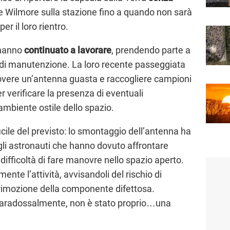
 e Wilmore sulla stazione fino a quando non sarà
er il loro rientro.
 hanno
continuato a lavorare
, prendendo parte a
tà di manutenzione. La loro recente passeggiata
overe un’antenna guasta e raccogliere campioni
er verificare la presenza di eventuali
ambiente ostile dello spazio.
ficile del previsto: lo smontaggio dell’antenna ha
 gli astronauti che hanno dovuto affrontare
a difficoltà di fare manovre nello spazio aperto.
te l’attività, avvisandoli del rischio di
 rimozione della componente difettosa.
paradossalmente, non è stato proprio…una