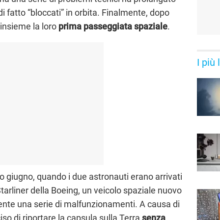
 fatto “bloccati” in orbita. Finalmente, dopo
insieme la loro
prima passeggiata spaziale
.
I più
so giugno, quando i due astronauti erano arrivati
Starliner della Boeing, un veicolo spaziale nuovo
nte una serie di malfunzionamenti. A causa di
so di riportare la capsula sulla Terra
senza