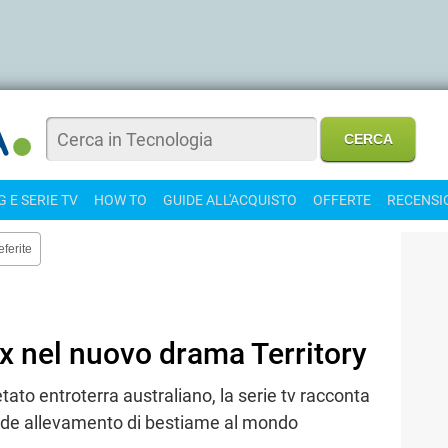
 E SERIE TV
HOW TO
GUIDE ALL'ACQUISTO
OFFERTE
RECENSI
eferite
ix nel nuovo drama Territory
tato entroterra australiano, la serie tv racconta
grande allevamento di bestiame al mondo