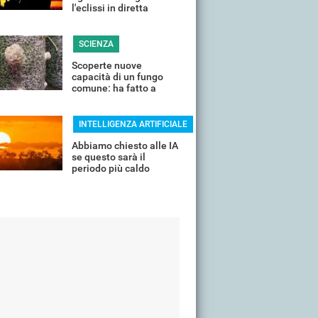
l'eclissi in diretta
streaming dall'Italia
SCIENZA
Scoperte nuove
capacità di un fungo
comune: ha fatto a
pezzi una plastica
quasi indistruttibile
INTELLIGENZA ARTIFICIALE
Abbiamo chiesto alle IA
se questo sarà il
periodo più caldo
dell'anno o non siamo
ancora salvi