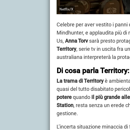
Netflix/X
Celebre per aver vestito i panni
Mindhunter, e applaudita più di 
Us,
Anna Torv
sarà presto prota
Territory
, serie tv in uscita fra 
australiana interpreterà la pro
Di cosa parla Territory
La trama di Territory
è ambientat
quasi del tutto disabitato perico
potere
quando
il più grande a
Station
, resta senza un erede c
gestione.
L’incerta situazione minaccia di