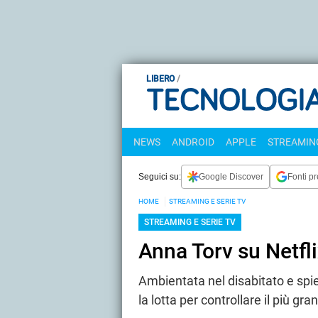
LIBERO
NEWS
ANDROID
APPLE
STREAMING
Seguici su:
Google Discover
Fonti pr
HOME
STREAMING E SERIE TV
STREAMING E SERIE TV
Anna Torv su Netfl
Ambientata nel disabitato e spie
la lotta per controllare il più 