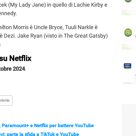
ek (My Lady Jane) in quello di Lachie Kirby e
Kennedy.
lton Morris è Uncle Bryce, Tuuli Narkle è
è Dezi. Jake Ryan (visto in The Great Gatsby)
n
su Netflix
ttobre 2024
.
eferite
+, Paramount+ e Netflix per battere YouTube
evi: parte la sfida a TikTok e YouTube