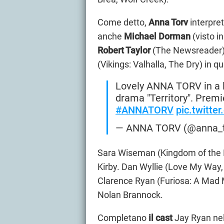
Come detto,
Anna Torv
interpre
anche
Michael Dorman
(visto i
Robert Taylor
(The Newsreader) 
(Vikings: Valhalla, The Dry) in q
Lovely ANNA TORV in a l
drama "Territory". Premi
#ANNATORV
pic.twitte
— ANNA TORV (@anna_t
Sara Wiseman (Kingdom of the P
Kirby. Dan Wyllie (Love My Way,
Clarence Ryan (Furiosa: A Mad M
Nolan Brannock.
Completano
il cast
Jay Ryan nel 