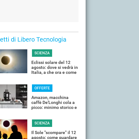
 letti di Libero Tecnologia
SCIENZA
Eclissi solare del 12
agosto: dove si vedrà in
Italia, a che ora e come
guardarla senza rischi
OFFERTE
Amazon, macchina
caffè De'Longhi cola a
picco: minimo storico e
sconti all'80%
SCIENZA
Il Sole "scompare" il 12
agosto: come guardare