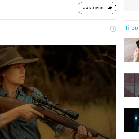
CONDIVIDI
Ti po
essionista e collabora con testate nazionali, online e
ive di serie tv, film e spettacolo.