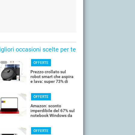
gliori occasioni scelte per te
OFFERTE
Prezzo crollato sul
robot smart che aspira
e lava: super 73% di
sconto
OFFERTE
Amazon: sconto
imperdibile del 67% sul
notebook Windows da
14’’
OFFERTE