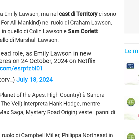
ta Emily Lawson, ma nel
cast di Territory
ci sono
n For All Mankind) nel ruolo di Graham Lawson,
in quello di Colin Lawson e
Sam Corlett
uello di Marshall Lawson.
Le mi
ead role, as Emily Lawson in new
eres on 24 October, 2024 on Netflix
r.com/esrpfzbl01
orv_)
July 18, 2024
lanet of the Apes, High Country) è Sandra
 The Veil) interpreta Hank Hodge, mentre
ax Saga, Mystery Road Origin) veste i panni di
ruolo di Campbell Miller, Philippa Northeast in