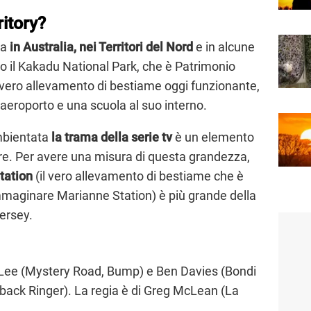
ritory?
ta
in Australia, nei Territori del Nord
e in alcune
o il Kakadu National Park, che è Patrimonio
 vero allevamento di bestiame oggi funzionante,
aeroporto e una scuola al suo interno.
ambientata
la trama della serie tv
è un elemento
ire. Per avere una misura di questa grandezza,
tation
(il vero allevamento di bestiame che è
immaginare Marianne Station) è più grande della
ersey.
y Lee (Mystery Road, Bump) e Ben Davies (Bondi
tback Ringer). La regia è di Greg McLean (La