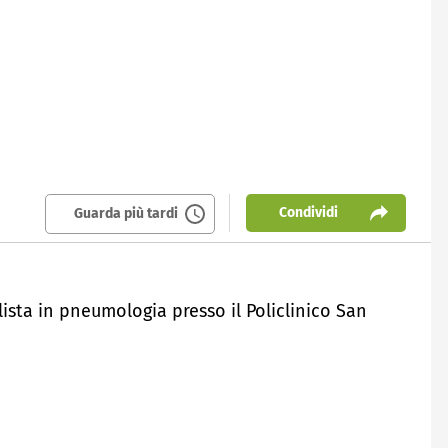
Condividi
Guarda più tardi
alista in pneumologia presso il Policlinico San