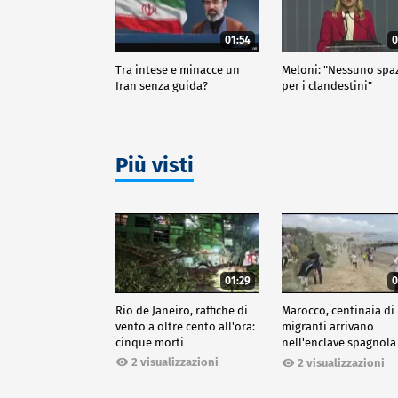
01:54
0
Tra intese e minacce un
Meloni: "Nessuno spa
Iran senza guida?
per i clandestini"
Più visti
01:29
0
Rio de Janeiro, raffiche di
Marocco, centinaia di
vento a oltre cento all'ora:
migranti arrivano
cinque morti
nell'enclave spagnola
Ceuta
2 visualizzazioni
2 visualizzazioni