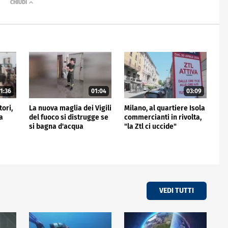
1:36
01:04
03:09
tori,
La nuova maglia dei Vigili
Milano, al quartiere Isola
a
del fuoco si distrugge se
commercianti in rivolta,
si bagna d'acqua
"la Ztl ci uccide"
VEDI TUTTI