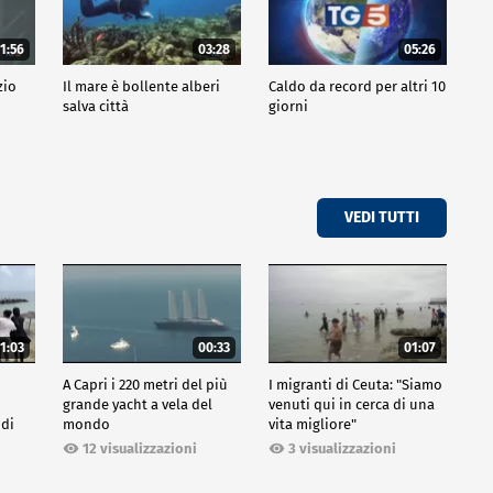
1:56
03:28
05:26
zio
Il mare è bollente alberi
Caldo da record per altri 10
salva città
giorni
VEDI TUTTI
1:03
00:33
01:07
A Capri i 220 metri del più
I migranti di Ceuta: "Siamo
grande yacht a vela del
venuti qui in cerca di una
 di
mondo
vita migliore"
12 visualizzazioni
3 visualizzazioni