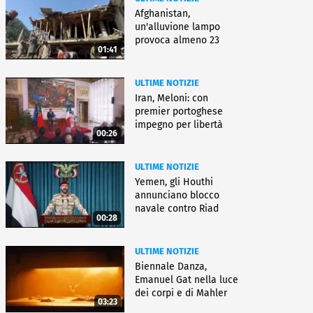
Afghanistan,
un'alluvione lampo
provoca almeno 23
01:41
morti e dispersi
ULTIME NOTIZIE
Iran, Meloni: con
premier portoghese
impegno per libertà
00:26
navigazione
ULTIME NOTIZIE
Yemen, gli Houthi
annunciano blocco
navale contro Riad
00:28
ULTIME NOTIZIE
Biennale Danza,
Emanuel Gat nella luce
dei corpi e di Mahler
03:23