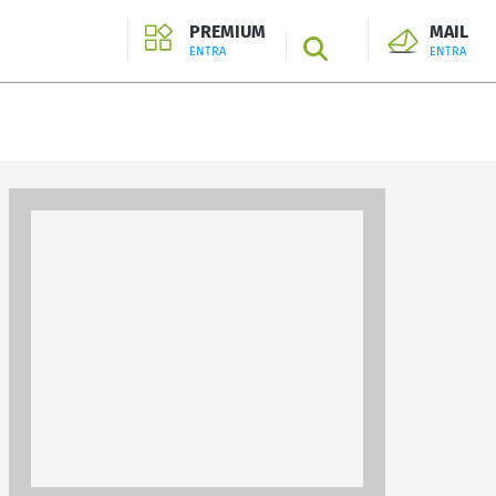
PREMIUM
MAIL
SEARCH
ENTRA
ENTRA
ENTRA