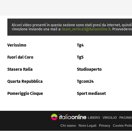
Alcuni video presenti in questa sezione sono stati presi da internet, quindi
rimozione inviando una mail a:
team_verticali@italiaonline.it
. Provvedere
Verissimo
Tg4
Fuori dal Coro
Tg5
Stasera Italia
Studioaperto
Quarta Repubblica
Tgcom24
Pomeriggio Cinque
Sport mediaset
LIBERO
VIRGILIO
PAGINE
Chi siamo
Note Legali
Privacy
Cookie Poli