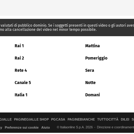
 valutati di pubblico dominio. Se i soggetti presenti in questi video o gli autori av
mo alla cancellazione del video nel minor tempo possibile.
Rai 1
Mattina
Rai 2
Pomeriggio
Rete 4
Sera
Canale 5
Notte
Italia 1
Domani
GIALLE
PAGINEGIALLE SHOP
PGCASA
PAGINEBIANCHE
TUTTOCITTÀ
DILEI
S
© Italiaonline S.p.A. 2026
Direzione e coordinamento 
cy
Preferenze sui cookie
Aiuto