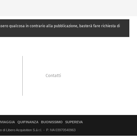
essero qualcosa in contrario alla pubblicazione, basterà fare richiesta di
Contatti
IVIAGGIA
QUIFINANZA
BUONISSIMO
SUPEREVA
di Libero Acquisition S.á r.l.
P. IVA 03970540963