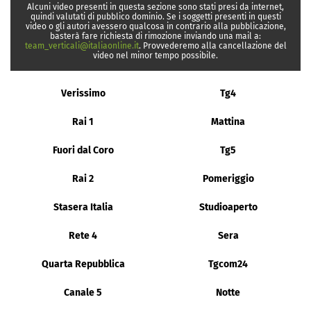
Alcuni video presenti in questa sezione sono stati presi da internet,
quindi valutati di pubblico dominio. Se i soggetti presenti in questi
video o gli autori avessero qualcosa in contrario alla pubblicazione,
basterà fare richiesta di rimozione inviando una mail a:
team_verticali@italiaonline.it
. Provvederemo alla cancellazione del
video nel minor tempo possibile.
Verissimo
Tg4
Rai 1
Mattina
Fuori dal Coro
Tg5
Rai 2
Pomeriggio
Stasera Italia
Studioaperto
Rete 4
Sera
Quarta Repubblica
Tgcom24
Canale 5
Notte