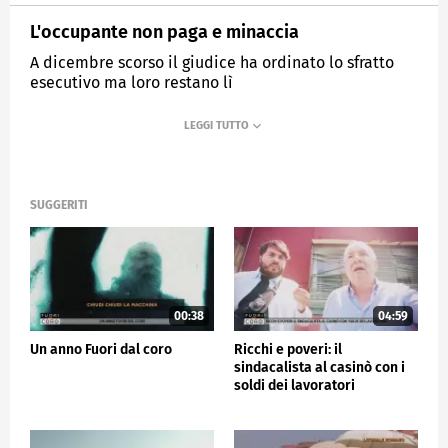
L'occupante non paga e minaccia
A dicembre scorso il giudice ha ordinato lo sfratto
esecutivo ma loro restano lì
MEDIASET
FUORI DAL CORO
SUGGERITI
00:38
04:59
Un anno Fuori dal coro
Ricchi e poveri: il
sindacalista al casinò con i
soldi dei lavoratori