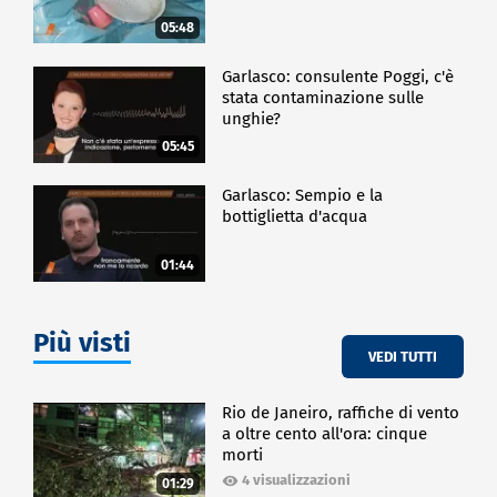
05:48
Garlasco: consulente Poggi, c'è
stata contaminazione sulle
unghie?
05:45
Garlasco: Sempio e la
bottiglietta d'acqua
01:44
Più visti
VEDI TUTTI
Rio de Janeiro, raffiche di vento
a oltre cento all'ora: cinque
morti
4 visualizzazioni
01:29