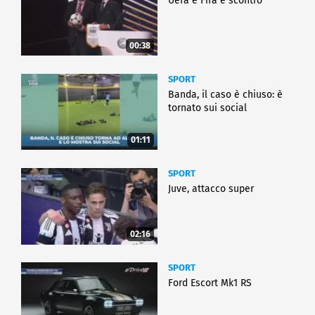
Uefa e Fifa è scontro
00:38
SPORT
Banda, il caso è chiuso: è
tornato sui social
01:11
SPORT
Juve, attacco super
02:16
SPORT
Ford Escort Mk1 RS