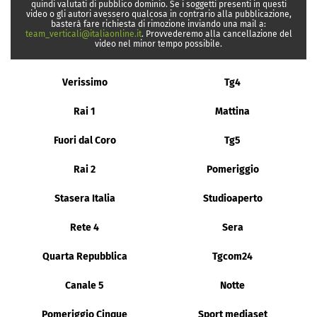
quindi valutati di pubblico dominio. Se i soggetti presenti in questi
video o gli autori avessero qualcosa in contrario alla pubblicazione,
basterà fare richiesta di rimozione inviando una mail a:
team_verticali@italiaonline.it
. Provvederemo alla cancellazione del
video nel minor tempo possibile.
Verissimo
Tg4
Rai 1
Mattina
Fuori dal Coro
Tg5
Rai 2
Pomeriggio
Stasera Italia
Studioaperto
Rete 4
Sera
Quarta Repubblica
Tgcom24
Canale 5
Notte
Pomeriggio Cinque
Sport mediaset