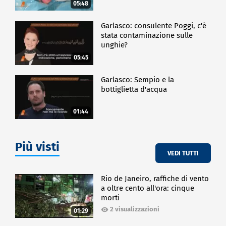
05:48
Garlasco: consulente Poggi, c'è
stata contaminazione sulle
unghie?
05:45
Garlasco: Sempio e la
bottiglietta d'acqua
01:44
Più visti
VEDI TUTTI
Rio de Janeiro, raffiche di vento
a oltre cento all'ora: cinque
morti
2 visualizzazioni
01:29