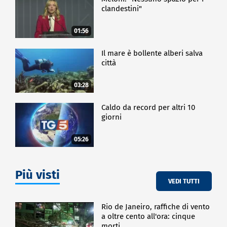
clandestini"
01:56
Il mare è bollente alberi salva
città
03:28
Caldo da record per altri 10
giorni
05:26
Più visti
VEDI TUTTI
Rio de Janeiro, raffiche di vento
a oltre cento all'ora: cinque
morti