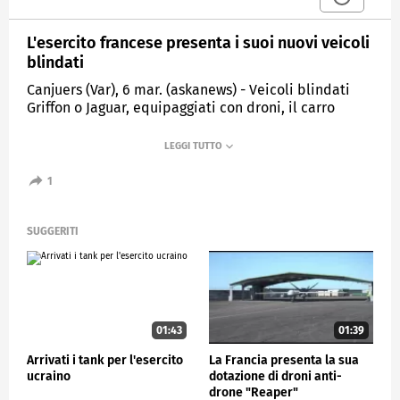
L'esercito francese presenta i suoi nuovi veicoli
blindati
Canjuers (Var), 6 mar. (askanews) - Veicoli blindati
Griffon o Jaguar, equipaggiati con droni, il carro
armato Leclerc rinnovato, l'esercito francese ha
presentato presso l'accampamento militare di
Canjuers (Var) la nuova generazione dei suoi veicoli
blindati, destinati probabilmente ad essere
1
acquisiti da eserciti stranieri. Dieci anni dopo il
lancio del programma Scorpion, l'Esercito e i suoi
partner industriali hanno mostrato le principali
SUGGERITI
attrezzature di questo progetto con dimostrazioni
dinamiche, presentazioni statiche e forum di
discussione.
ESTERI
01:43
01:39
Arrivati i tank per l'esercito
La Francia presenta la sua
ucraino
dotazione di droni anti-
drone "Reaper"