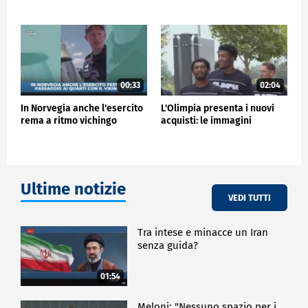
00:33
02:04
In Norvegia anche l'esercito
L'Olimpia presenta i nuovi
rema a ritmo vichingo
acquisti: le immagini
Ultime notizie
VEDI TUTTI
Tra intese e minacce un Iran
senza guida?
01:54
Meloni: "Nessuno spazio per i