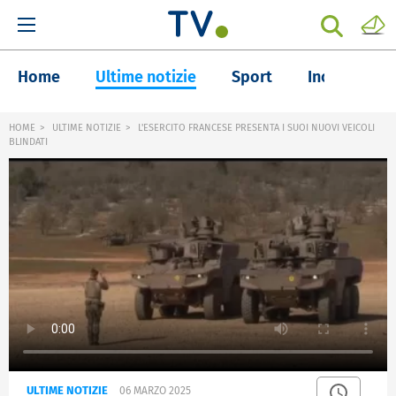
Home
Ultime notizie
Sport
Inchieste
HOME
ULTIME NOTIZIE
L'ESERCITO FRANCESE PRESENTA I SUOI NUOVI VEICOLI
BLINDATI
ULTIME NOTIZIE
06 MARZO 2025