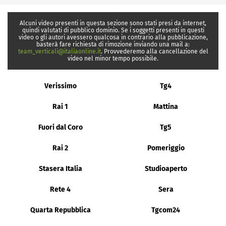
Alcuni video presenti in questa sezione sono stati presi da internet,
quindi valutati di pubblico dominio. Se i soggetti presenti in questi
video o gli autori avessero qualcosa in contrario alla pubblicazione,
basterà fare richiesta di rimozione inviando una mail a:
team_verticali@italiaonline.it
. Provvederemo alla cancellazione del
video nel minor tempo possibile.
Verissimo
Tg4
Rai 1
Mattina
Fuori dal Coro
Tg5
Rai 2
Pomeriggio
Stasera Italia
Studioaperto
Rete 4
Sera
Quarta Repubblica
Tgcom24