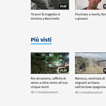
01:57
0
70 anni fa tragedia in
Picchiato a morte, fer
miniera a Marcinelle
4 giovani
Più visti
01:29
0
Rio de Janeiro, raffiche di
Marocco, centinaia di
vento a oltre cento all'ora:
migranti arrivano
cinque morti
nell'enclave spagnola
Ceuta
2 visualizzazioni
2 visualizzazioni