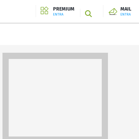
PREMIUM
MAIL
SEARCH
ENTRA
ENTRA
ENTRA