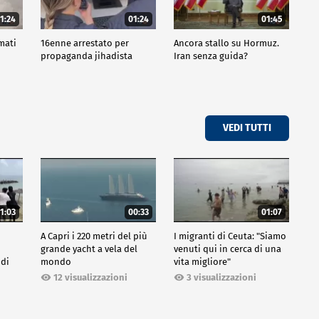
1:24
01:24
01:45
mati
16enne arrestato per
Ancora stallo su Hormuz.
propaganda jihadista
Iran senza guida?
VEDI TUTTI
1:03
00:33
01:07
A Capri i 220 metri del più
I migranti di Ceuta: "Siamo
grande yacht a vela del
venuti qui in cerca di una
 di
mondo
vita migliore"
12 visualizzazioni
3 visualizzazioni