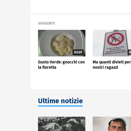
SUGGERITI
03:07
0
Gusto Verde: gnocchi con
Ma quanti divieti per
la fioretta
nostri ragazzi
Ultime notizie