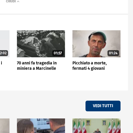
2:02
01:57
01:24
 i
70 anni fa tragedia in
Picchiato a morte,
miniera a Marcinelle
fermati 4 giovani
VEDI TUTTI