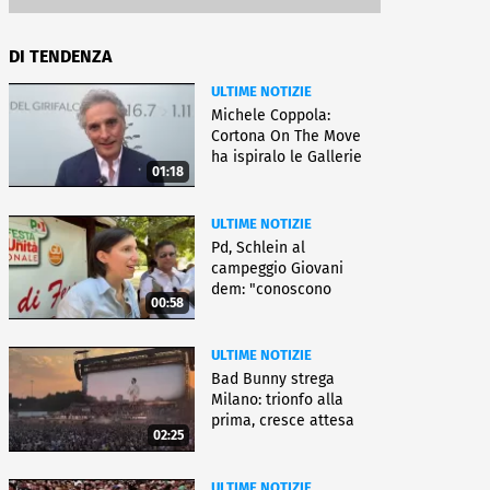
DI TENDENZA
ULTIME NOTIZIE
Michele Coppola:
Cortona On The Move
ha ispiralo le Gallerie
01:18
d'Italia
ULTIME NOTIZIE
Pd, Schlein al
campeggio Giovani
dem: "conoscono
00:58
priorità italiani"
ULTIME NOTIZIE
Bad Bunny strega
Milano: trionfo alla
prima, cresce attesa
02:25
per bis
ULTIME NOTIZIE