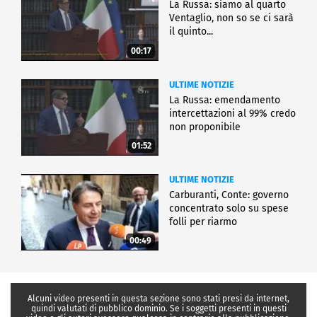
La Russa: siamo al quarto
Ventaglio, non so se ci sarà
il quinto...
00:17
ULTIME NOTIZIE
La Russa: emendamento
intercettazioni al 99% credo
non proponibile
01:52
ULTIME NOTIZIE
Carburanti, Conte: governo
concentrato solo su spese
folli per riarmo
00:49
Alcuni video presenti in questa sezione sono stati presi da internet,
quindi valutati di pubblico dominio. Se i soggetti presenti in questi