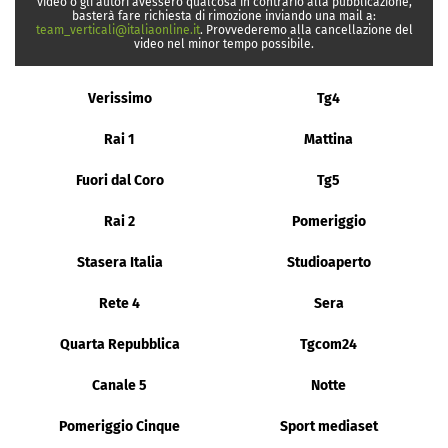
video o gli autori avessero qualcosa in contrario alla pubblicazione,
basterà fare richiesta di rimozione inviando una mail a:
team_verticali@italiaonline.it
. Provvederemo alla cancellazione del
video nel minor tempo possibile.
Verissimo
Tg4
Rai 1
Mattina
Fuori dal Coro
Tg5
Rai 2
Pomeriggio
Stasera Italia
Studioaperto
Rete 4
Sera
Quarta Repubblica
Tgcom24
Canale 5
Notte
Pomeriggio Cinque
Sport mediaset