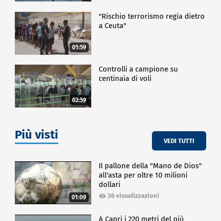
"Rischio terrorismo regia dietro
a Ceuta"
01:59
Controlli a campione su
centinaia di voli
02:59
Più visti
VEDI TUTTI
Il pallone della "Mano de Dios"
all'asta per oltre 10 milioni
dollari
36 visualizzazioni
01:09
A Capri i 220 metri del più