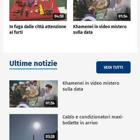
04:50
01:54
In fuga dalle città attenzione
Khamenei in video mistero
ai furti
sulla data
Ultime notizie
VEDI TUTTI
Khamenei in video mistero
sulla data
01:54
Caldo e condizionatori maxi-
bollette in arrivo
03:28