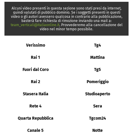
Alcuni video presenti in questa sezione sono stati presi da internet,
quindi valutati di pubblico dominio. Se i soggetti presenti in questi
video o gli autori avessero qualcosa in contrario alla pubblicazione,
basterà fare richiesta di rimozione inviando una mail a:
team_verticali@italiaonline.it
. Provvederemo alla cancellazione del
video nel minor tempo possibile.
Verissimo
Tg4
Rai 1
Mattina
Fuori dal Coro
Tg5
Rai 2
Pomeriggio
Stasera Italia
Studioaperto
Rete 4
Sera
Quarta Repubblica
Tgcom24
Canale 5
Notte