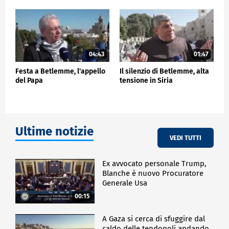
04:43
01:47
Festa a Betlemme, l'appello
Il silenzio di Betlemme, alta
del Papa
tensione in Siria
Ultime notizie
VEDI TUTTI
Ex avvocato personale Trump,
Blanche è nuovo Procuratore
Generale Usa
00:15
A Gaza si cerca di sfuggire dal
caldo delle tendopoli andando