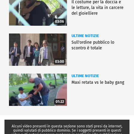
Il costume per la doccia e
le letture, la vita in carcere
del gioielliere
03:06
ULTIME NOTIZIE
Sull'ordine pubblico lo
scontro è totale
03:00
ULTIME NOTIZIE
Maxi retata vs le baby gang
01:22
Alcuni video presenti in questa sezione sono stati presi da internet,
quindi valutati di pubblico dominio. Se i soggetti presenti in questi