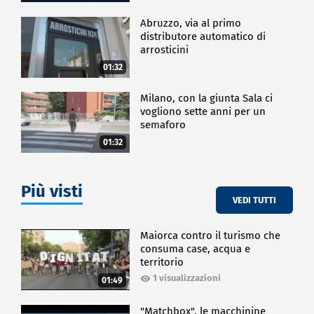
Abruzzo, via al primo
distributore automatico di
arrosticini
01:32
Milano, con la giunta Sala ci
vogliono sette anni per un
semaforo
01:32
Più visti
VEDI TUTTI
Maiorca contro il turismo che
consuma case, acqua e
territorio
1 visualizzazioni
01:49
"Matchbox", le macchinine