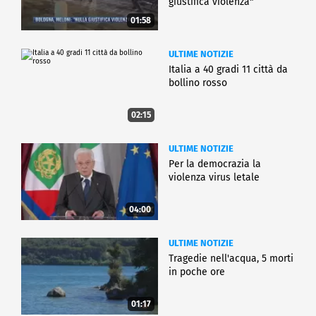
giustifica violenza"
01:58
ULTIME NOTIZIE
Italia a 40 gradi 11 città da
bollino rosso
02:15
ULTIME NOTIZIE
Per la democrazia la
violenza virus letale
04:00
ULTIME NOTIZIE
Tragedie nell'acqua, 5 morti
in poche ore
01:17