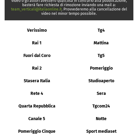
video o gli autori avessero qualcosa in contrario alla pubblicazione,
basterà fare richiesta di rimozione inviando una mail a:
team_verticali@italiaonline.it
. Provvederemo alla cancellazione del
video nel minor tempo possibile.
Verissimo
Tg4
Rai 1
Mattina
Fuori dal Coro
Tg5
Rai 2
Pomeriggio
Stasera Italia
Studioaperto
Rete 4
Sera
Quarta Repubblica
Tgcom24
Canale 5
Notte
Pomeriggio Cinque
Sport mediaset