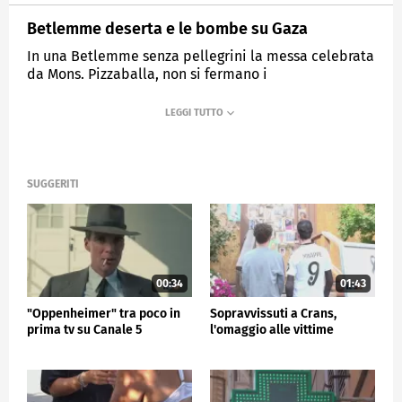
Betlemme deserta e le bombe su Gaza
In una Betlemme senza pellegrini la messa celebrata
da Mons. Pizzaballa, non si fermano i
bombardamenti
MEDIASET
TG5
SUGGERITI
00:34
01:43
"Oppenheimer" tra poco in
Sopravvissuti a Crans,
prima tv su Canale 5
l'omaggio alle vittime