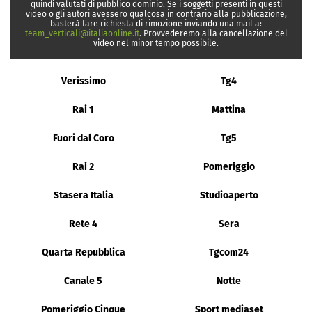
quindi valutati di pubblico dominio. Se i soggetti presenti in questi
video o gli autori avessero qualcosa in contrario alla pubblicazione,
basterà fare richiesta di rimozione inviando una mail a:
team_verticali@italiaonline.it
. Provvederemo alla cancellazione del
video nel minor tempo possibile.
Verissimo
Tg4
Rai 1
Mattina
Fuori dal Coro
Tg5
Rai 2
Pomeriggio
Stasera Italia
Studioaperto
Rete 4
Sera
Quarta Repubblica
Tgcom24
Canale 5
Notte
Pomeriggio Cinque
Sport mediaset