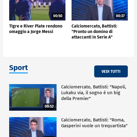
00:50
00:37
Tigre e River Plate rendono
Calciomercato, Battisti:
omaggio a Jorge Messi
"Pronto un domino di
attaccanti in Serie A"
Sport
VEDI TUTTI
Calciomercato, Battisti: "Napoli,
Lukaku via, il sogno è un big
della Premier"
00:52
Calciomercato, Battisti: "Roma,
Gasperini vuole un trequartista"