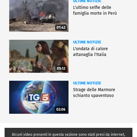
ULTIME NOTIZIE
L'ultimo selfie delle
famiglia morte in Perù
01:42
ULTIME NOTIZIE
L'ondata di calore
attanaglia l'Italia
05:12
ULTIME NOTIZIE
Strage delle Marmore
schianto spaventoso
02:06
Alcuni video presenti in questa sezione sono stati presi da internet,