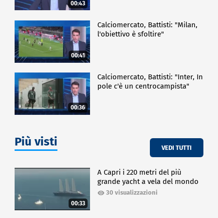
00:43
Calciomercato, Battisti: "Milan,
l'obiettivo è sfoltire"
00:41
Calciomercato, Battisti: "Inter, In
pole c'è un centrocampista"
00:36
Più visti
VEDI TUTTI
A Capri i 220 metri del più
grande yacht a vela del mondo
30 visualizzazioni
00:33