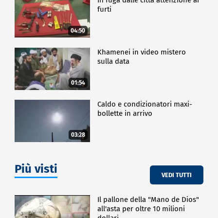
furti
04:50
Khamenei in video mistero
sulla data
01:54
Caldo e condizionatori maxi-
bollette in arrivo
03:28
Più visti
VEDI TUTTI
Il pallone della "Mano de Dios"
all'asta per oltre 10 milioni