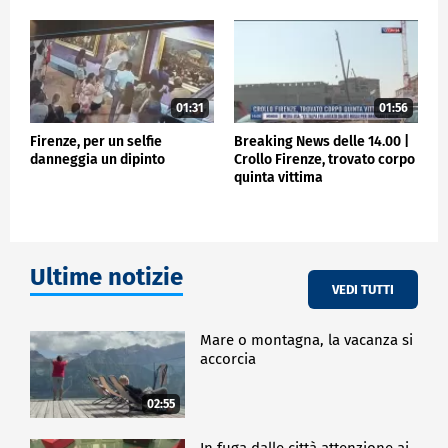
POLITICA
01:31
01:56
Firenze, per un selfie
Breaking News delle 14.00 |
danneggia un dipinto
Crollo Firenze, trovato corpo
quinta vittima
Ultime notizie
VEDI TUTTI
Mare o montagna, la vacanza si
accorcia
02:55
In fuga dalle città attenzione ai