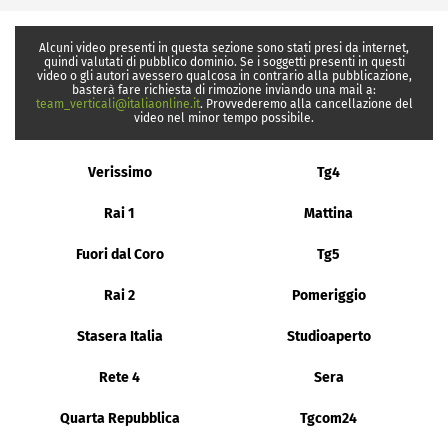
Alcuni video presenti in questa sezione sono stati presi da internet,
quindi valutati di pubblico dominio. Se i soggetti presenti in questi
video o gli autori avessero qualcosa in contrario alla pubblicazione,
basterà fare richiesta di rimozione inviando una mail a:
team_verticali@italiaonline.it
. Provvederemo alla cancellazione del
video nel minor tempo possibile.
Verissimo
Tg4
Rai 1
Mattina
Fuori dal Coro
Tg5
Rai 2
Pomeriggio
Stasera Italia
Studioaperto
Rete 4
Sera
Quarta Repubblica
Tgcom24