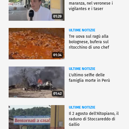
maranza, nel veronese i
vigilantes e i taser
01:29
ULTIME NOTIZIE
Tre uova sul ragù alla
bolognese, bufera sul
ritocchino di uno chef
catalano
01:34
ULTIME NOTIZIE
L'ultimo selfie delle
famiglia morte in Perù
01:42
ULTIME NOTIZIE
Il 2 agosto dell'Altopiano, il
raduno di Stoccareddo di
Gallio