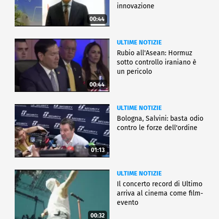
innovazione
00:44
ULTIME NOTIZIE
Rubio all'Asean: Hormuz
sotto controllo iraniano è
un pericolo
00:44
ULTIME NOTIZIE
Bologna, Salvini: basta odio
contro le forze dell'ordine
01:13
ULTIME NOTIZIE
Il concerto record di Ultimo
arriva al cinema come film-
evento
00:32