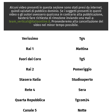
Alcuni video presenti in questa sezione sono stati presi da internet,
quindi valutati di pubblico dominio. Se i soggetti presenti in questi
video o gli autori avessero qualcosa in contrario alla pubblicazione,
basterà fare richiesta di rimozione inviando una mail a:
team_verticali@italiaonline.it
. Provvederemo alla cancellazione del
video nel minor tempo possibile.
Verissimo
Tg4
Rai 1
Mattina
Fuori dal Coro
Tg5
Rai 2
Pomeriggio
Stasera Italia
Studioaperto
Rete 4
Sera
Quarta Repubblica
Tgcom24
Canale 5
Notte