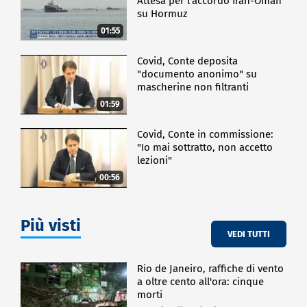
Attesa per l'accordo Iran-Oman
su Hormuz
01:55
Covid, Conte deposita
"documento anonimo" su
mascherine non filtranti
01:59
Covid, Conte in commissione:
"Io mai sottratto, non accetto
lezioni"
00:56
Più visti
VEDI TUTTI
Rio de Janeiro, raffiche di vento
a oltre cento all'ora: cinque
morti