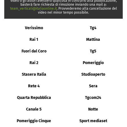
video o gli autori avessero qualcosa in contrario alla pubblicazione,
basterà fare richiesta di rimozione inviando una mail a:
team_verticali@italiaonline.it
. Provvederemo alla cancellazione del
video nel minor tempo possibile.
Verissimo
Tg4
Rai 1
Mattina
Fuori dal Coro
Tg5
Rai 2
Pomeriggio
Stasera Italia
Studioaperto
Rete 4
Sera
Quarta Repubblica
Tgcom24
Canale 5
Notte
Pomeriggio Cinque
Sport mediaset