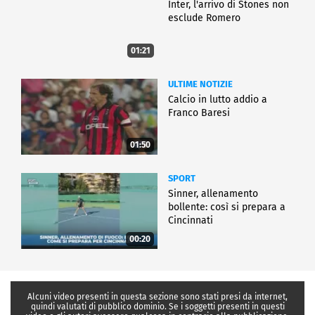
Inter, l'arrivo di Stones non
esclude Romero
01:21
ULTIME NOTIZIE
Calcio in lutto addio a
Franco Baresi
01:50
SPORT
Sinner, allenamento
bollente: così si prepara a
Cincinnati
00:20
Alcuni video presenti in questa sezione sono stati presi da internet,
quindi valutati di pubblico dominio. Se i soggetti presenti in questi