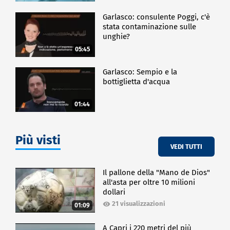
Garlasco: consulente Poggi, c'è
stata contaminazione sulle
unghie?
05:45
Garlasco: Sempio e la
bottiglietta d'acqua
01:44
Più visti
VEDI TUTTI
Il pallone della "Mano de Dios"
all'asta per oltre 10 milioni
dollari
21 visualizzazioni
01:09
A Capri i 220 metri del più