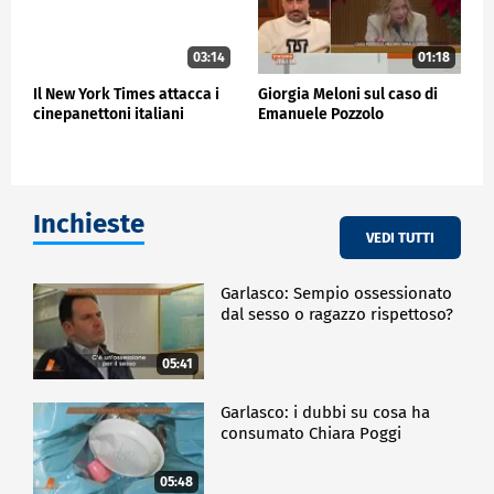
03:14
01:18
Il New York Times attacca i
Giorgia Meloni sul caso di
cinepanettoni italiani
Emanuele Pozzolo
Inchieste
VEDI TUTTI
Garlasco: Sempio ossessionato
dal sesso o ragazzo rispettoso?
05:41
Garlasco: i dubbi su cosa ha
consumato Chiara Poggi
05:48