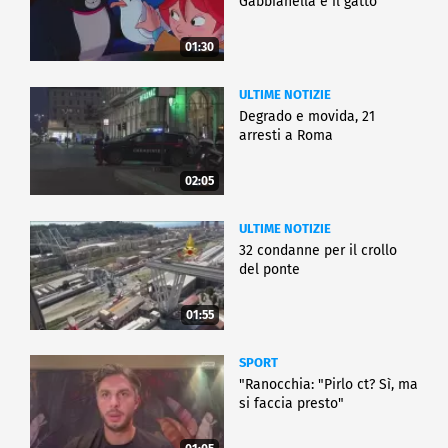
Gabbianella e il gatto"
01:30
ULTIME NOTIZIE
Degrado e movida, 21
arresti a Roma
02:05
ULTIME NOTIZIE
32 condanne per il crollo
del ponte
01:55
SPORT
"Ranocchia: "Pirlo ct? Sì, ma
si faccia presto"