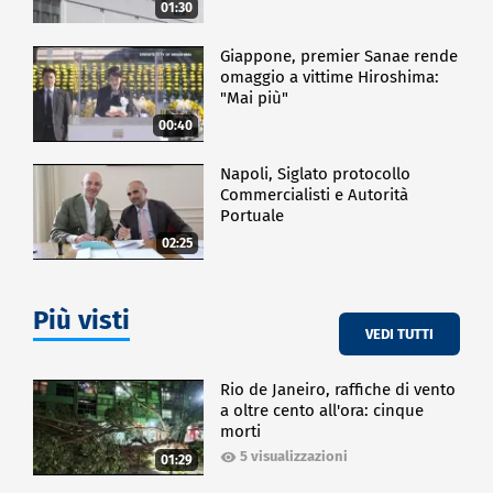
01:30
Giappone, premier Sanae rende
omaggio a vittime Hiroshima:
"Mai più"
00:40
Napoli, Siglato protocollo
Commercialisti e Autorità
Portuale
02:25
Più visti
VEDI TUTTI
Rio de Janeiro, raffiche di vento
a oltre cento all'ora: cinque
morti
5 visualizzazioni
01:29