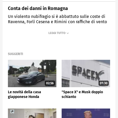
Conta dei danni in Romagna
Un violento nubifragio si è abbattuto sulle coste di
Ravenna, Forlì Cesena e Rimini con raffiche di vento
fino a 120 km/h
MEDIASET
TG5
SUGGERITI
02:56
01:30
Le novità della casa
"Space X" e Musk doppio
giapponese Honda
schianto