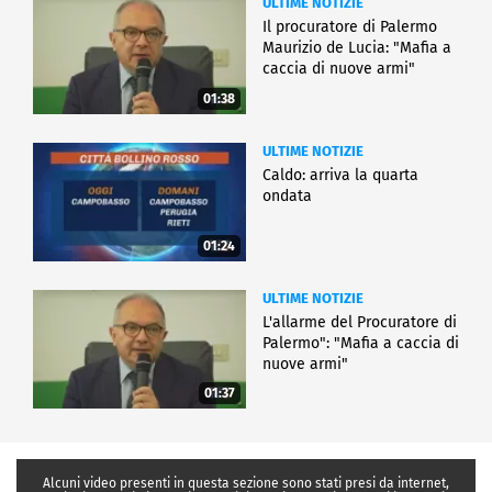
ULTIME NOTIZIE
Il procuratore di Palermo
Maurizio de Lucia: "Mafia a
caccia di nuove armi"
01:38
ULTIME NOTIZIE
Caldo: arriva la quarta
ondata
01:24
ULTIME NOTIZIE
L'allarme del Procuratore di
Palermo": "Mafia a caccia di
nuove armi"
01:37
Alcuni video presenti in questa sezione sono stati presi da internet,