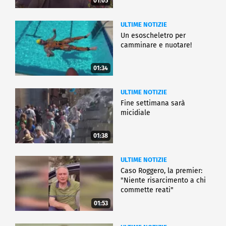
01:05
ULTIME NOTIZIE
Un esoscheletro per
camminare e nuotare!
01:34
ULTIME NOTIZIE
Fine settimana sarà
micidiale
01:38
ULTIME NOTIZIE
Caso Roggero, la premier:
"Niente risarcimento a chi
commette reati"
01:53