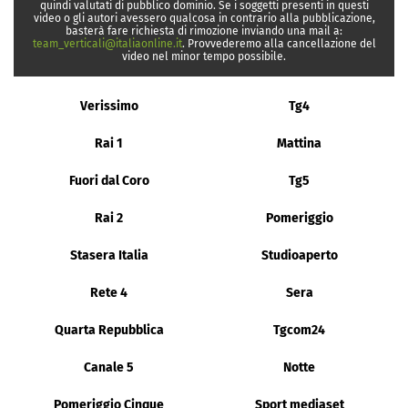
quindi valutati di pubblico dominio. Se i soggetti presenti in questi
video o gli autori avessero qualcosa in contrario alla pubblicazione,
basterà fare richiesta di rimozione inviando una mail a:
team_verticali@italiaonline.it
. Provvederemo alla cancellazione del
video nel minor tempo possibile.
Verissimo
Tg4
Rai 1
Mattina
Fuori dal Coro
Tg5
Rai 2
Pomeriggio
Stasera Italia
Studioaperto
Rete 4
Sera
Quarta Repubblica
Tgcom24
Canale 5
Notte
Pomeriggio Cinque
Sport mediaset