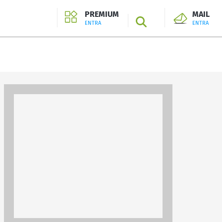
PREMIUM
MAIL
SEARCH
ENTRA
ENTRA
ENTRA