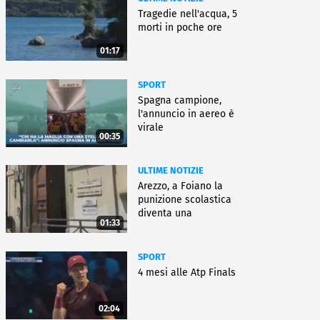
Tragedie nell'acqua, 5
morti in poche ore
01:17
SPORT
Spagna campione,
l'annuncio in aereo è
virale
00:35
ULTIME NOTIZIE
Arezzo, a Foiano la
punizione scolastica
diventa una
01:33
rieducazione
SPORT
4 mesi alle Atp Finals
02:04