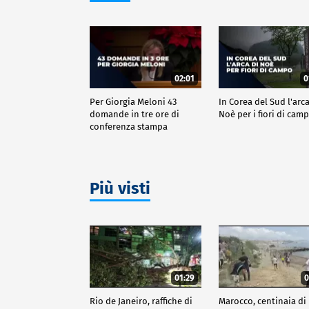
02:01
0
Per Giorgia Meloni 43
In Corea del Sud l'arca
domande in tre ore di
Noè per i fiori di cam
conferenza stampa
Più visti
01:29
0
Rio de Janeiro, raffiche di
Marocco, centinaia di