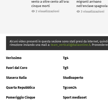
vento a oltre cento all'ora:
migranti arrivano
cinque morti
nell'enclave spagnola
Ceuta
2 visualizzazioni
3 visualizzazioni
Alcuni video presenti in questa sezione sono stati presi da internet, quindi
rimozione inviando una mail a:
team_verticali@italiaonline.it
. Provvedere
Verissimo
Tg4
Fuori dal Coro
Tg5
Stasera Italia
Studioaperto
Quarta Repubblica
Tgcom24
Pomeriggio Cinque
Sport mediaset