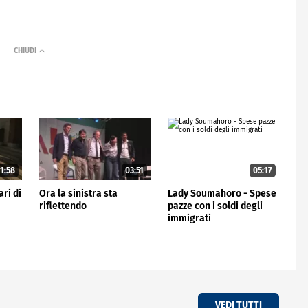
1:58
03:51
05:17
ri di
Ora la sinistra sta
Lady Soumahoro - Spese
riflettendo
pazze con i soldi degli
immigrati
VEDI TUTTI