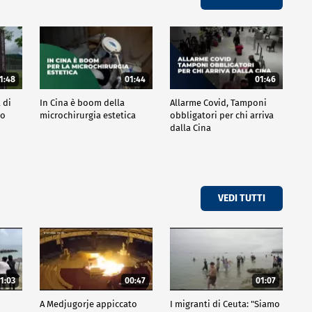
1:48
01:44
01:46
 di
In Cina è boom della
Allarme Covid, Tamponi
po
microchirurgia estetica
obbligatori per chi arriva
dalla Cina
VEDI TUTTI
1:03
00:47
01:07
A Medjugorje appiccato
I migranti di Ceuta: "Siamo