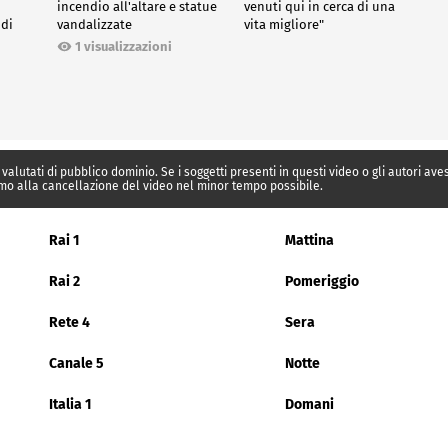
incendio all'altare e statue
venuti qui in cerca di una
 di
vandalizzate
vita migliore"
1 visualizzazioni
 valutati di pubblico dominio. Se i soggetti presenti in questi video o gli autori av
mo alla cancellazione del video nel minor tempo possibile.
Rai 1
Mattina
Rai 2
Pomeriggio
Rete 4
Sera
Canale 5
Notte
Italia 1
Domani