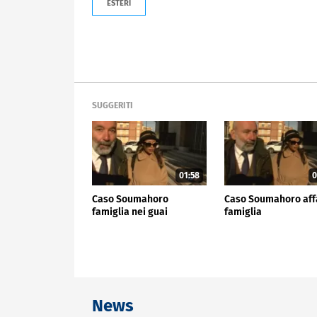
ESTERI
SUGGERITI
01:58
0
Caso Soumahoro
Caso Soumahoro affa
famiglia nei guai
famiglia
News