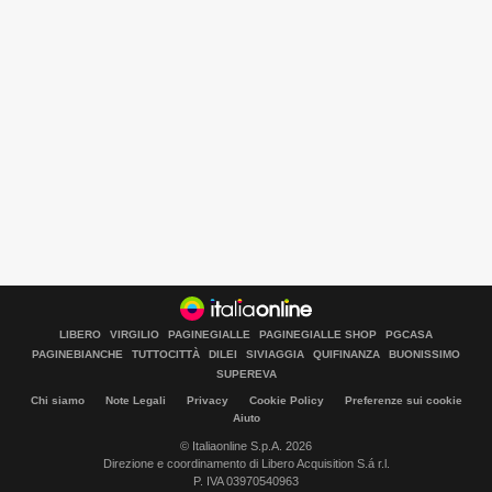
LIBERO
VIRGILIO
PAGINEGIALLE
PAGINEGIALLE SHOP
PGCASA
PAGINEBIANCHE
TUTTOCITTÀ
DILEI
SIVIAGGIA
QUIFINANZA
BUONISSIMO
SUPEREVA
Chi siamo
Note Legali
Privacy
Cookie Policy
Preferenze sui cookie
Aiuto
© Italiaonline S.p.A. 2026
Direzione e coordinamento di Libero Acquisition S.á r.l.
Libero Tecnologia è un prodotto Italiaonline
P. IVA 03970540963