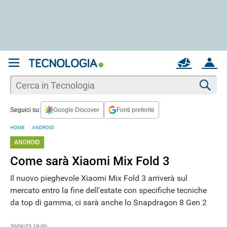
REGISTRATI
MAIL
ACCOUNT
Apri una nuova
MAIL
Cer
Seguici su:
Google Discover
Fonti preferite
AIUTO
HOME
ANDROID
ANDROID
Come sarà Xiaomi Mix Fold 3
Il nuovo pieghevole Xiaomi Mix Fold 3 arriverà sul
mercato entro la fine dell'estate con specifiche tecniche
da top di gamma, ci sarà anche lo Snapdragon 8 Gen 2
20/06/23 18:00