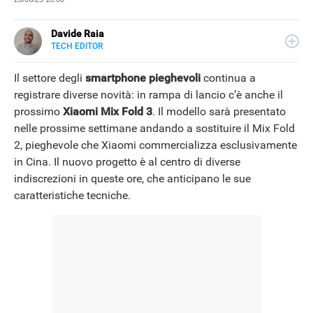
Davide Raia
TECH EDITOR
LINKEDIN
Editor e copywriter, ha collaborato con importanti realtà
editoriali italiane e si occupa principalmente di tecnologia,
Il settore degli
smartphone pieghevoli
continua a
in tutte le sue forme. Appassionato di viaggi, vive tra
registrare diverse novità: in rampa di lancio c’è anche il
Napoli e la Grecia.
prossimo
Xiaomi Mix Fold 3
. Il modello sarà presentato
nelle prossime settimane andando a sostituire il Mix Fold
2, pieghevole che Xiaomi commercializza esclusivamente
in Cina. Il nuovo progetto è al centro di diverse
indiscrezioni in queste ore, che anticipano le sue
caratteristiche tecniche.
NEWS