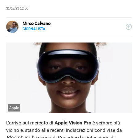
31/12/23 12:00
Mirco Calvano
GIORNALISTA
LINKEDIN
Attivo nel mondo dell’editoria sin dal 2011, giornalista dal
2019, ha lavorato per il web e per la carta stampata
occupandosi di musica, cultura, lifestyle e tecnologia.
Apple
L’arrivo sul mercato di
Apple Vision Pro
è sempre più
vicino e, stando alle recenti indiscrezioni condivise da
Bloomberg
, l’azienda di Cupertino ha intenzione di