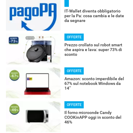
IT-Wallet diventa obbligatorio
RECENSIONI
per la Pa: cosa cambia e le date
da segnare
OFFERTE
Prezzo crollato sul robot smart
che aspira e lava: super 73% di
sconto
OFFERTE
Amazon: sconto imperdibile del
67% sul notebook Windows da
14’’
OFFERTE
Il forno microonde Candy
COOKinAPP oggi in sconto del
46%