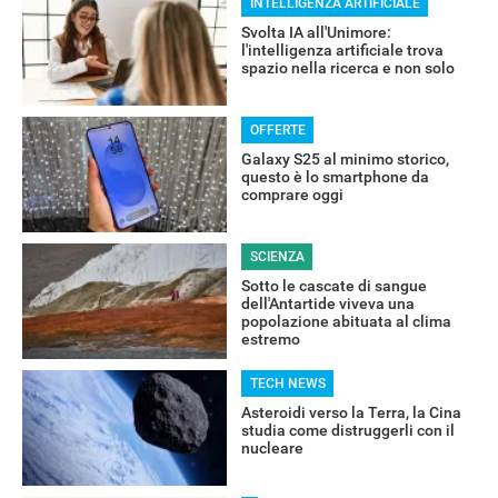
INTELLIGENZA ARTIFICIALE
Svolta IA all'Unimore:
l'intelligenza artificiale trova
spazio nella ricerca e non solo
OFFERTE
Galaxy S25 al minimo storico,
questo è lo smartphone da
comprare oggi
SCIENZA
Sotto le cascate di sangue
dell'Antartide viveva una
popolazione abituata al clima
estremo
TECH NEWS
Asteroidi verso la Terra, la Cina
studia come distruggerli con il
nucleare