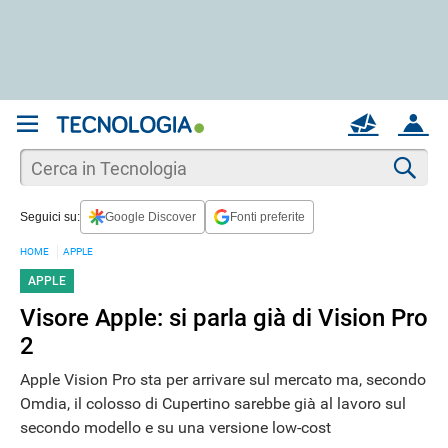
REGISTRATI
MAIL
ACCOUNT
Apri una nuova
MAIL
Cer
Seguici su:
Google Discover
Fonti preferite
AIUTO
HOME
APPLE
APPLE
Visore Apple: si parla già di Vision Pro
2
Apple Vision Pro sta per arrivare sul mercato ma, secondo
Omdia, il colosso di Cupertino sarebbe già al lavoro sul
secondo modello e su una versione low-cost