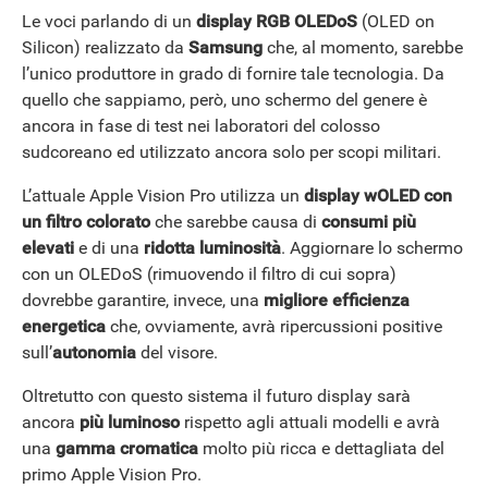
Le voci parlando di un
display RGB OLEDoS
(OLED on
Silicon) realizzato da
Samsung
che, al momento, sarebbe
l’unico produttore in grado di fornire tale tecnologia. Da
quello che sappiamo, però, uno schermo del genere è
ancora in fase di test nei laboratori del colosso
sudcoreano ed utilizzato ancora solo per scopi militari.
L’attuale Apple Vision Pro utilizza un
display wOLED con
un filtro colorato
che sarebbe causa di
consumi più
elevati
e di una
ridotta luminosità
. Aggiornare lo schermo
ANDROID
con un OLEDoS (rimuovendo il filtro di cui sopra)
dovrebbe garantire, invece, una
migliore efficienza
energetica
che, ovviamente, avrà ripercussioni positive
sull’
autonomia
del visore.
Oltretutto con questo sistema il futuro display sarà
ancora
più luminoso
rispetto agli attuali modelli e avrà
una
gamma cromatica
molto più ricca e dettagliata del
primo Apple Vision Pro.