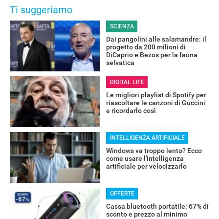
Ti suggeriamo
SCIENZA
Dai pangolini alle salamandre: il
progetto da 200 milioni di
DiCaprio e Bezos per la fauna
selvatica
DIGITAL LIFE
Le migliori playlist di Spotify per
riascoltare le canzoni di Guccini
e ricordarlo così
INTELLIGENZA ARTIFICIALE
Windows va troppo lento? Ecco
come usare l'intelligenza
artificiale per velocizzarlo
OFFERTE
Cassa bluetooth portatile: 67% di
sconto e prezzo al minimo