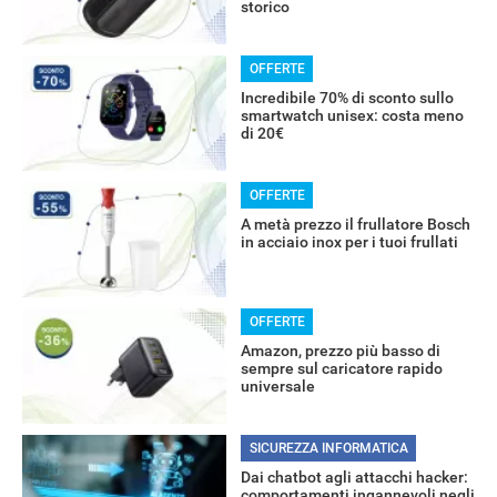
storico
OFFERTE
Incredibile 70% di sconto sullo
smartwatch unisex: costa meno
di 20€
OFFERTE
A metà prezzo il frullatore Bosch
in acciaio inox per i tuoi frullati
OFFERTE
Amazon, prezzo più basso di
sempre sul caricatore rapido
universale
SICUREZZA INFORMATICA
Dai chatbot agli attacchi hacker:
comportamenti ingannevoli negli