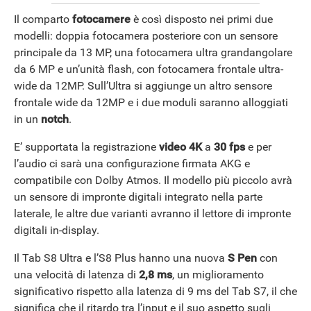
Il comparto
fotocamere
è così disposto nei primi due
modelli: doppia fotocamera posteriore con un sensore
principale da 13 MP, una fotocamera ultra grandangolare
da 6 MP e un’unità flash, con fotocamera frontale ultra-
wide da 12MP. Sull’Ultra si aggiunge un altro sensore
frontale wide da 12MP e i due moduli saranno alloggiati
in un
notch
.
E’ supportata la registrazione
video 4K
a
30 fps
e per
l’audio ci sarà una configurazione firmata AKG e
compatibile con Dolby Atmos. Il modello più piccolo avrà
un sensore di impronte digitali integrato nella parte
laterale, le altre due varianti avranno il lettore di impronte
digitali in-display.
Il Tab S8 Ultra e l’S8 Plus hanno una nuova
S Pen
con
una velocità di latenza di
2,8 ms
, un miglioramento
significativo rispetto alla latenza di 9 ms del Tab S7, il che
significa che il ritardo tra l’input e il suo aspetto sugli