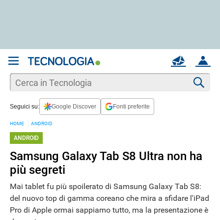
REGISTRATI
MAIL
ACCOUNT
Apri una nuova
MAIL
Cer
Seguici su:
Google Discover
Fonti preferite
AIUTO
HOME
ANDROID
ANDROID
Samsung Galaxy Tab S8 Ultra non ha
più segreti
Mai tablet fu più spoilerato di Samsung Galaxy Tab S8:
del nuovo top di gamma coreano che mira a sfidare l'iPad
Pro di Apple ormai sappiamo tutto, ma la presentazione è