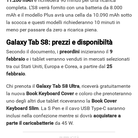
11.200 mAh
e richiederà 90 minuti per una ricarica
completa. L’S8 verrà fornito con una batteria da 8.000
mAh e il modello Plus avrà una cella da 10.090 mAh sotto
la scocca e questi modelli richiederanno 10 minuti in
meno per passare da zero a ricarica piena.
Galaxy Tab S8: prezzi e disponibiltà
Secondo il documento, i
preordini
inizieranno il
9
febbraio
e i tablet verranno venduti in mercati selezionati
tra cui Stati Uniti, Europa e Corea, a partire dal
25
febbraio
.
Chi prenota il
Galaxy Tab S8 Ultra
, riceverà gratuitamente
la nuova
Book Keyboard Cover
e coloro che prenoteranno
uno degli altri due tablet riceveranno la
Book Cover
Keyboard Slim
. La S Pen e il cavo USB Type-C saranno
inclusi nella confezione mentre si dovrà
acquistare a
parte il caricabatterie
da 45 W.