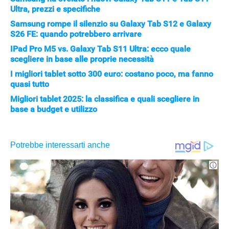
Ultra, prezzi e specifiche
Samsung rompe il silenzio su Galaxy Tab S12 e Galaxy
S26 FE: quando potrebbero arrivare
IPad Pro M5 vs. Galaxy Tab S11 Ultra: ecco quale
scegliere in base alle proprie necessità
I migliori tablet sotto 300 euro: costano poco, ma fanno
quasi tutto
Migliori tablet 2025: la classifica e quali scegliere in
base a budget e utilizzo