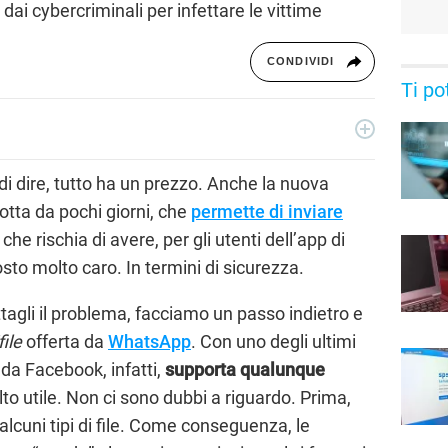
dai cybercriminali per infettare le vittime
CONDIVIDI
Ti po
ecnologia a 360°: novità e tendenze dal mondo tech,
per un pubblico di principianti e di esperti, di utenti privati, di
 dire, tutto ha un prezzo. Anche la nuova
i nostri articoli sul mondo Android e Apple, app e social,
otta da pochi giorni,
che
permette di inviare
rable, domotica e gadget.
 che rischia di avere, per gli utenti dell’app di
to molto caro. In termini di sicurezza.
tagli il problema, facciamo un passo indietro e
file
offerta da
WhatsApp
. Con uno degli ultimi
da Facebook, infatti,
supporta qualunque
to utile. Non ci sono dubbi a riguardo. Prima,
o alcuni tipi di file. Come conseguenza, le