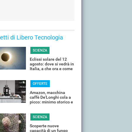
 letti di Libero Tecnologia
SCIENZA
Eclissi solare del 12
agosto: dove si vedrà in
Italia, a che ora e come
guardarla senza rischi
OFFERTE
Amazon, macchina
caffè De'Longhi cola a
picco: minimo storico e
sconti all'80%
SCIENZA
Scoperte nuove
capacità di un fungo