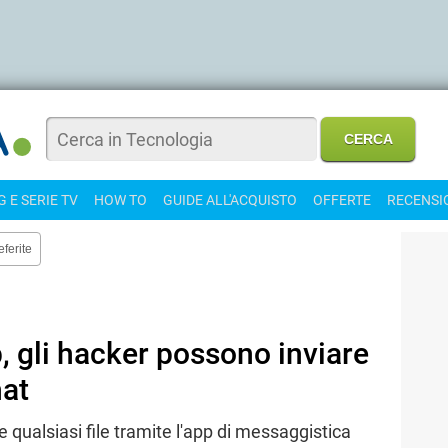
 E SERIE TV
HOW TO
GUIDE ALL'ACQUISTO
OFFERTE
RECENSI
eferite
 gli hacker possono inviare
hat
re qualsiasi file tramite l'app di messaggistica