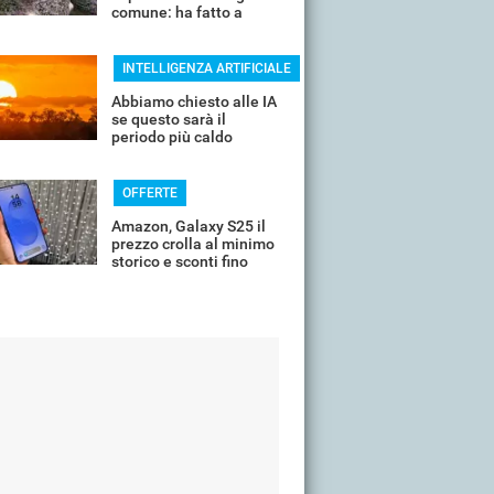
comune: ha fatto a
pezzi una plastica
quasi indistruttibile
INTELLIGENZA ARTIFICIALE
Abbiamo chiesto alle IA
se questo sarà il
periodo più caldo
dell'anno o non siamo
ancora salvi
OFFERTE
Amazon, Galaxy S25 il
prezzo crolla al minimo
storico e sconti fino
all'85%