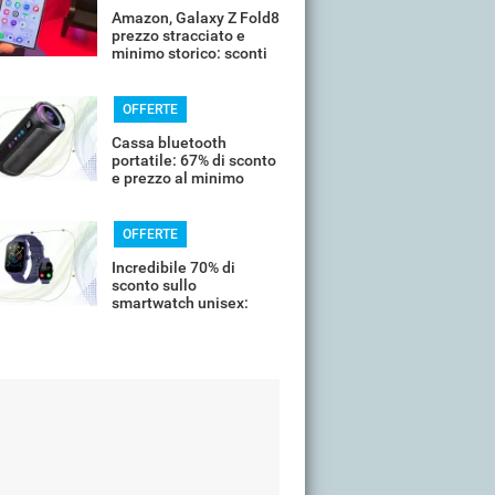
Amazon, Galaxy Z Fold8
prezzo stracciato e
minimo storico: sconti
all'85%
OFFERTE
Cassa bluetooth
portatile: 67% di sconto
e prezzo al minimo
storico
OFFERTE
Incredibile 70% di
sconto sullo
smartwatch unisex:
costa meno di 20€