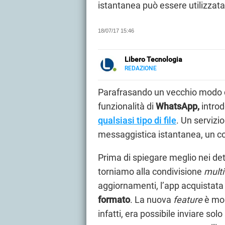
istantanea può essere utilizzata 
18/07/17 15:46
Libero Tecnologia
REDAZIONE
E-
Libero Tecnologia si occupa di t
MAIL
approfondimenti, guide e tutorial, 
Parafrasando un vecchio modo di
PMI e professionisti. Qui trovate 
funzionalità di
WhatsApp,
introd
audio e video, smartphone e wea
qualsiasi tipo di file
. Un servizio
messaggistica istantanea, un cos
Prima di spiegare meglio nei det
torniamo alla condivisione
multi
aggiornamenti, l’app acquistata 
formato
. La nuova
feature
è mol
infatti, era possibile inviare sol