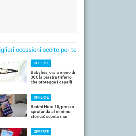
gliori occasioni scelte per te
OFFERTE
BaByliss, ora a meno di
30€ la piastra triferro
che protegge i capelli
OFFERTE
Redmi Note 15, prezzo
sprofonda al minimo
storico: sconto mai
visto prima
OFFERTE