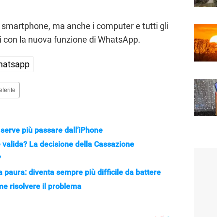
i smartphone, ma anche i computer e tutti gli
ili con la nuova funzione di WhatsApp.
hatsapp
eferite
serve più passare dall’iPhone
 è valida? La decisione della Cassazione
?
paura: diventa sempre più difficile da battere
e risolvere il problema