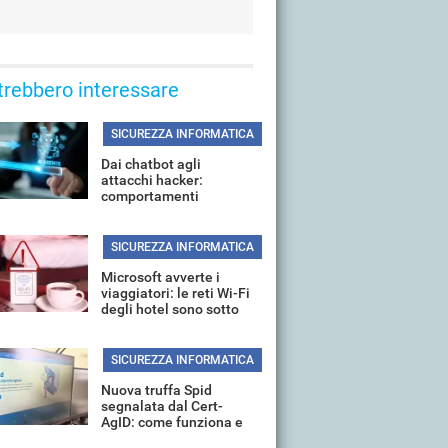
trebbero interessare
SICUREZZA INFORMATICA
Dai chatbot agli
attacchi hacker:
comportamenti
ingannevoli negli
agenti di Anthropic e
OpenAI
SICUREZZA INFORMATICA
Microsoft avverte i
viaggiatori: le reti Wi-Fi
degli hotel sono sotto
attacco
SICUREZZA INFORMATICA
Nuova truffa Spid
segnalata dal Cert-
AgID: come funziona e
come difendersi