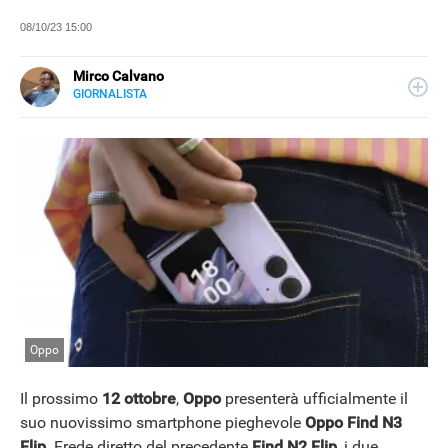
08/10/23 15:00
Mirco Calvano
GIORNALISTA
LINKEDIN
Attivo nel mondo dell’editoria sin dal 2011, giornalista dal
2019, ha lavorato per il web e per la carta stampata
occupandosi di musica, cultura, lifestyle e tecnologia.
Oppo
Il prossimo
12 ottobre
,
Oppo
presenterà ufficialmente il
suo nuovissimo smartphone pieghevole
Oppo Find N3
Flip
. Erede diretto del precedente
Find N2 Flip
, i due