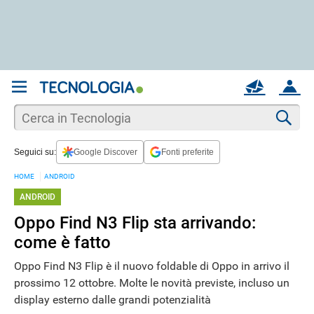
REGISTRATI
MAIL
ACCOUNT
Apri una nuova
MAIL
Cer
Seguici su:
Google Discover
Fonti preferite
AIUTO
HOME
ANDROID
ANDROID
Oppo Find N3 Flip sta arrivando:
come è fatto
Oppo Find N3 Flip è il nuovo foldable di Oppo in arrivo il
prossimo 12 ottobre. Molte le novità previste, incluso un
display esterno dalle grandi potenzialità