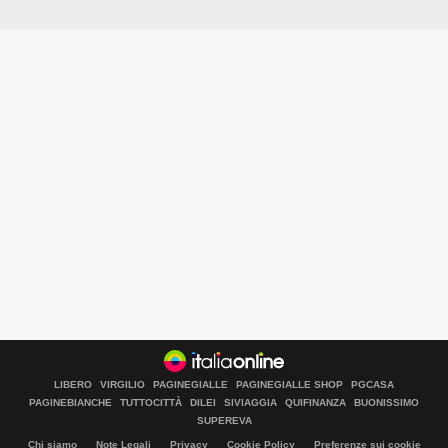
LIBERO
VIRGILIO
PAGINEGIALLE
PAGINEGIALLE SHOP
PGCASA
PAGINEBIANCHE
TUTTOCITTÀ
DILEI
SIVIAGGIA
QUIFINANZA
BUONISSIMO
SUPEREVA
Chi siamo
Note Legali
Privacy
Cookie Policy
Preferenze sui cookie