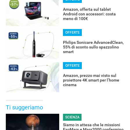
Amazon, offerta sul tablet
Android con accessori: costa
meno di 100€
OFFERTE
Philips Sonicare AdvancedClean,
55% di sconto sullo spazzolino
smart
OFFERTE
Amazon, prezzo mai visto sul
proiettore 4K smart per l’home
cinema
Ti suggeriamo
SCIENZA
Siamo in attesa che le missioni
ExoMars e Mars2000 confermino