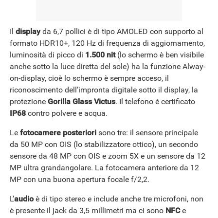
Il
display
da 6,7 pollici è di tipo AMOLED con supporto al
formato HDR10+, 120 Hz di frequenza di aggiornamento,
luminosità di picco di
1.500 nit
(lo schermo è ben visibile
anche sotto la luce diretta del sole) ha la funzione Alway-
on-display, cioè lo schermo è sempre acceso, il
riconoscimento dell’impronta digitale sotto il display, la
protezione
Gorilla Glass Victus
. Il telefono è certificato
IP68
contro polvere e acqua.
Le
fotocamere posteriori
sono tre: il sensore principale
da 50 MP con OIS (lo stabilizzatore ottico), un secondo
sensore da 48 MP con OIS e zoom 5X e un sensore da 12
MP ultra grandangolare. La fotocamera anteriore da 12
MP con una buona apertura focale f/2,2.
L’
audio
è di tipo stereo e include anche tre microfoni, non
è presente il jack da 3,5 millimetri ma ci sono
NFC
e