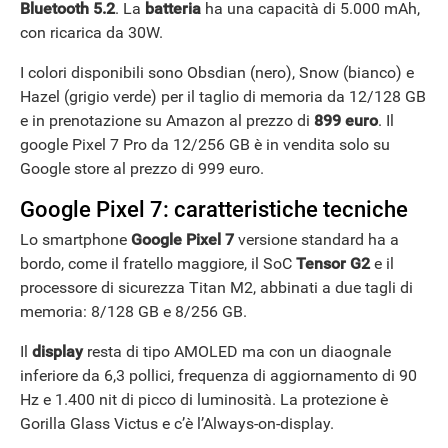
Bluetooth 5.2
. La
batteria
ha una capacità di 5.000 mAh,
con ricarica da 30W.
I colori disponibili sono Obsdian (nero), Snow (bianco) e
Hazel (grigio verde) per il taglio di memoria da 12/128 GB
ANDROID
e in prenotazione su Amazon al prezzo di
899 euro
. Il
google Pixel 7 Pro da 12/256 GB è in vendita solo su
Google store al prezzo di 999 euro.
Google Pixel 7: caratteristiche tecniche
Lo smartphone
Google Pixel 7
versione standard ha a
bordo, come il fratello maggiore, il SoC
Tensor G2
e il
processore di sicurezza Titan M2, abbinati a due tagli di
memoria: 8/128 GB e 8/256 GB.
Il
display
resta di tipo AMOLED ma con un diaognale
inferiore da 6,3 pollici, frequenza di aggiornamento di 90
Hz e 1.400 nit di picco di luminosità. La protezione è
Gorilla Glass Victus e c’è l’Always-on-display.