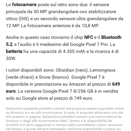
Le
fotocamere
poste sul retro sono due: il sensore
principale da 50 MP grandangolare con stabilizzatore
ottico (OIS) e un secondo sensore ultra grandangolare da
12 MP. La fotocamera anteriore è da 10,8 MP.
Anche in questo caso troviamo il chip
NFC
e il
Bluetooth
5.2
, e l’audio è il medesimo del Google Pixel 7 Pro. La
batteria
ha una capacità di 4.355 mAh e la ricarica è di
30W.
I colori disponibili sono: Obsidian (nero), Lemongrass
(verde chiaro) e Snow (bianco). Google Pixel 7 è
disponibile in prenotazione su Amazon al prezzo di
649
euro
. La versione Google Pixel 7 8/256 GB è in vendita
solo su Google store al prezzo di 749 euro.
Italiaonline presenta prodotti e servizi che possono essere acquistati online
su Amazon e/o su altri e-commerce. In caso di acquisto attraverso uno dei
link presenti in pagina, Italiaonline potrebbe ricevere una commissione da
Amazon o dagli altri e-commerce citati. I prezzi e la disponibilità dei
prodotti non sono aggiornati in tempo reale e potrebbero subire variazioni
nel tempo: è quindi sempre necessario verificare disponibilità e prezzo su