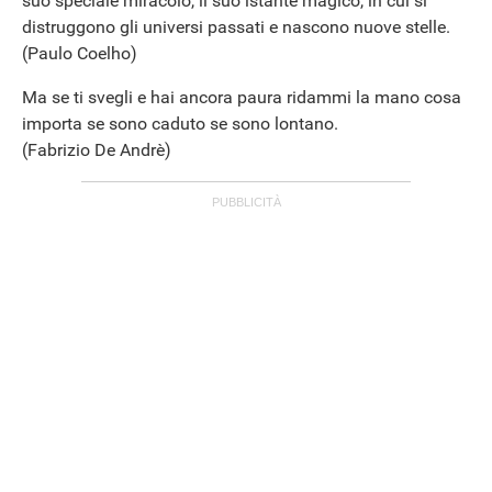
suo speciale miracolo, il suo istante magico, in cui si
distruggono gli universi passati e nascono nuove stelle.
(Paulo Coelho)
APPLE
Ma se ti svegli e hai ancora paura ridammi la mano cosa
importa se sono caduto se sono lontano.
(Fabrizio De Andrè)