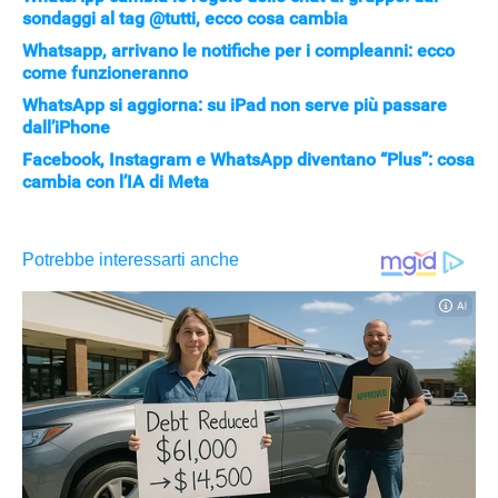
sondaggi al tag @tutti, ecco cosa cambia
Whatsapp, arrivano le notifiche per i compleanni: ecco
come funzioneranno
WhatsApp si aggiorna: su iPad non serve più passare
dall’iPhone
Facebook, Instagram e WhatsApp diventano “Plus”: cosa
cambia con l’IA di Meta