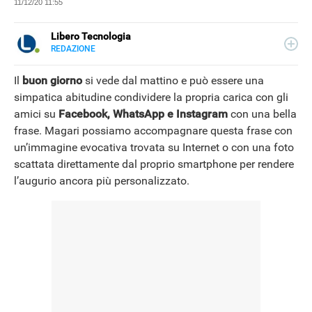
11/12/20 11:55
Libero Tecnologia
REDAZIONE
E-
Libero Tecnologia si occupa di tecnologia a 360°: novità e
MAIL
tendenze dal mondo tech, approfondimenti, guide e
Il
buon giorno
si vede dal mattino e può essere una
tutorial, per un pubblico di principianti e di esperti, di
simpatica abitudine condividere la propria carica con gli
utenti privati, di PMI e professionisti. Qui trovate i nostri
amici su
Facebook, WhatsApp e Instagram
con una bella
articoli sul mondo Android e Apple, app e social, audio e
video, smartphone e wearable, domotica e gadget.
frase. Magari possiamo accompagnare questa frase con
un’immagine evocativa trovata su Internet o con una foto
scattata direttamente dal proprio smartphone per rendere
l’augurio ancora più personalizzato.