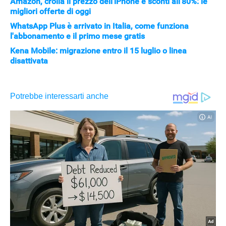
Amazon, crolla il prezzo dell'iPhone e sconti all'80%: le
migliori offerte di oggi
WhatsApp Plus è arrivato in Italia, come funziona
l'abbonamento e il primo mese gratis
Kena Mobile: migrazione entro il 15 luglio o linea
disattivata
APPLE