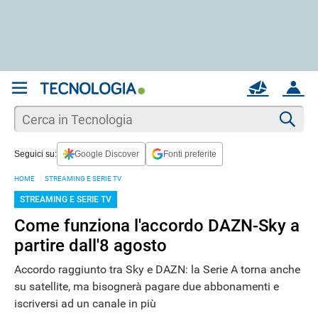
REGISTRATI
MAIL
ACCOUNT
Apri una nuova
MAIL
Cer
Seguici su:
Google Discover
Fonti preferite
AIUTO
HOME
STREAMING E SERIE TV
STREAMING E SERIE TV
Come funziona l'accordo DAZN-Sky a
partire dall'8 agosto
Accordo raggiunto tra Sky e DAZN: la Serie A torna anche
su satellite, ma bisognerà pagare due abbonamenti e
iscriversi ad un canale in più