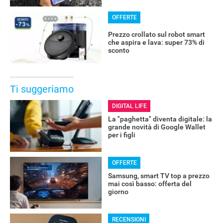
OFFERTE
Prezzo crollato sul robot smart
che aspira e lava: super 73% di
sconto
Ti suggeriamo
DIGITAL LIFE
La "paghetta" diventa digitale: la
grande novità di Google Wallet
per i figli
OFFERTE
Samsung, smart TV top a prezzo
mai così basso: offerta del
giorno
RECENSIONI