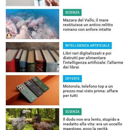
SCIENZA
Mazara del Vallo, il mare
restituisce un antico relitto
romano con anfore intatte
INTELLIGENZA ARTIFICIALE
Libri rari digitalizzati e poi
distrutti per alimentare
l'intelligenza artificiale: l'allarme
dei librai
OFFERTE
Motorola, telefono top a un
prezzo mai visto prima: affare
RECENSIONI
per tutti
SCIENZA
Il dodo non era lento, stupido e
inadatto alla vita: era un uccello
maestoso, ecco la verità