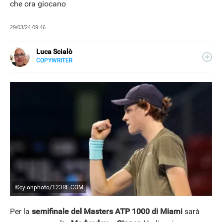
che ora giocano
29/03/24 09:46
Luca Scialò
COPYWRITER
E-
Laureato in Sociologia, ho collaborato con molti siti su più
MAIL
tematiche, tra cui spiccano contenuti legati a recensioni e
LINKEDIN
consigli per gli acquisti.
INSTAGRAM
FACEBOOK
SITO
©cylonphoto/123RF.COM
Per la
semifinale del Masters ATP 1000 di Miami
sarà
NEWS