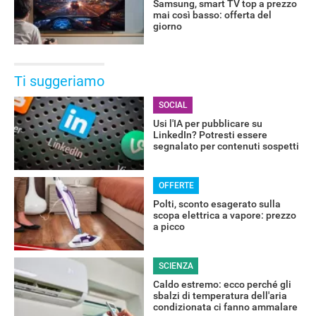
Samsung, smart TV top a prezzo
mai così basso: offerta del
giorno
Ti suggeriamo
SOCIAL
Usi l'IA per pubblicare su
LinkedIn? Potresti essere
segnalato per contenuti sospetti
OFFERTE
Polti, sconto esagerato sulla
scopa elettrica a vapore: prezzo
a picco
SCIENZA
Caldo estremo: ecco perché gli
sbalzi di temperatura dell'aria
condizionata ci fanno ammalare