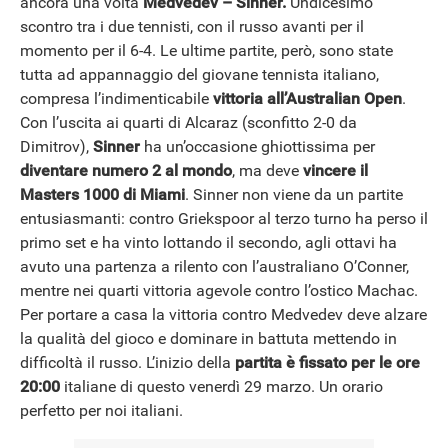
ancora una volta
Medvedev – Sinner.
Undicesimo
scontro tra i due tennisti, con il russo avanti per il
momento per il 6-4. Le ultime partite, però, sono state
tutta ad appannaggio del giovane tennista italiano,
compresa l’indimenticabile
vittoria all’Australian Open
.
Con l’uscita ai quarti di Alcaraz (sconfitto 2-0 da
Dimitrov),
Sinner
ha un’occasione ghiottissima per
diventare numero 2 al mondo
, ma deve
vincere il
Masters 1000 di Miami
. Sinner non viene da un partite
entusiasmanti: contro Griekspoor al terzo turno ha perso il
primo set e ha vinto lottando il secondo, agli ottavi ha
avuto una partenza a rilento con l’australiano O’Conner,
mentre nei quarti vittoria agevole contro l’ostico Machac.
Per portare a casa la vittoria contro Medvedev deve alzare
la qualità del gioco e dominare in battuta mettendo in
difficoltà il russo. L’inizio della
partita è fissato per le ore
20:00
italiane di questo venerdì 29 marzo. Un orario
perfetto per noi italiani.