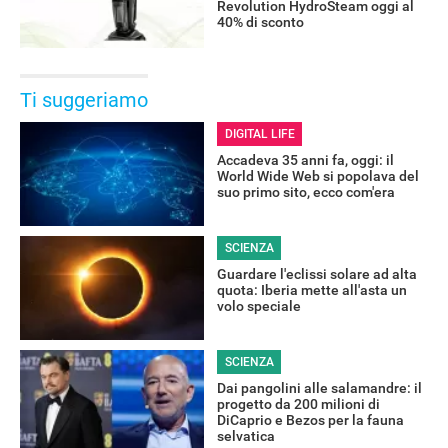
Revolution HydroSteam oggi al
40% di sconto
Ti suggeriamo
DIGITAL LIFE
Accadeva 35 anni fa, oggi: il
World Wide Web si popolava del
suo primo sito, ecco com'era
SCIENZA
Guardare l'eclissi solare ad alta
quota: Iberia mette all'asta un
volo speciale
SCIENZA
Dai pangolini alle salamandre: il
progetto da 200 milioni di
DiCaprio e Bezos per la fauna
selvatica