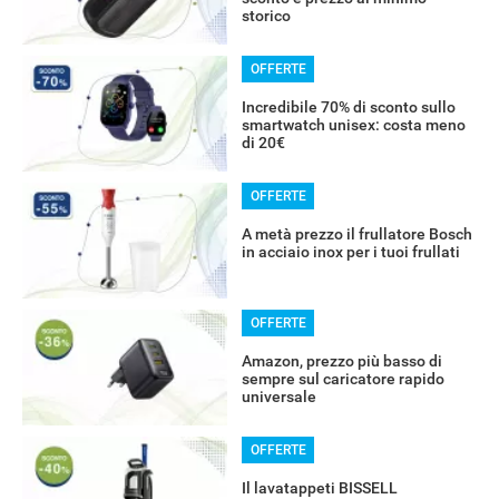
storico
OFFERTE
Incredibile 70% di sconto sullo
smartwatch unisex: costa meno
di 20€
OFFERTE
A metà prezzo il frullatore Bosch
in acciaio inox per i tuoi frullati
OFFERTE
Amazon, prezzo più basso di
sempre sul caricatore rapido
universale
OFFERTE
Il lavatappeti BISSELL