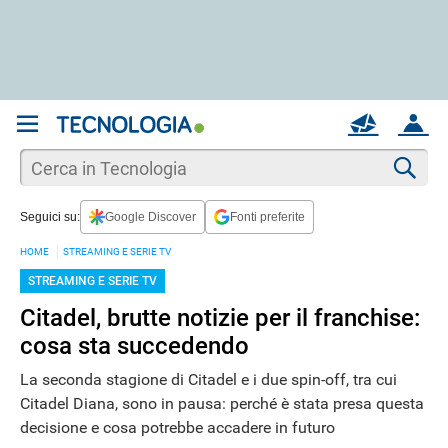
REGISTRATI
MAIL
ACCOUNT
Apri una nuova
MAIL
Cer
Seguici su:
Google Discover
Fonti preferite
AIUTO
HOME
STREAMING E SERIE TV
STREAMING E SERIE TV
Citadel, brutte notizie per il franchise:
cosa sta succedendo
La seconda stagione di Citadel e i due spin-off, tra cui
Citadel Diana, sono in pausa: perché è stata presa questa
decisione e cosa potrebbe accadere in futuro