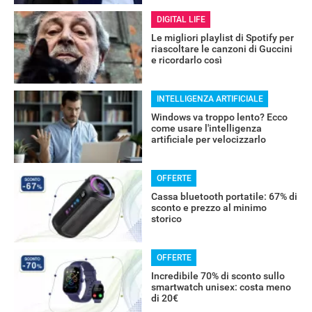
DIGITAL LIFE
Le migliori playlist di Spotify per
riascoltare le canzoni di Guccini
e ricordarlo così
INTELLIGENZA ARTIFICIALE
RECENSIONI
Windows va troppo lento? Ecco
come usare l'intelligenza
artificiale per velocizzarlo
OFFERTE
Cassa bluetooth portatile: 67% di
sconto e prezzo al minimo
storico
OFFERTE
Incredibile 70% di sconto sullo
smartwatch unisex: costa meno
di 20€