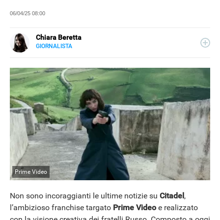
06/04/25 08:00
Chiara Beretta
GIORNALISTA
LINKEDIN
Chiara Beretta è giornalista professionista e collabora
con testate nazionali, online e cartacee. Su Libero
Tecnologia scrive di serie tv, film e spettacolo.
Prime Video
Non sono incoraggianti le ultime notizie su
Citadel
,
l’ambizioso franchise targato
Prime Video
e realizzato
con la visione creativa dei fratelli Russo. Composto a oggi