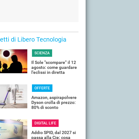
 letti di Libero Tecnologia
SCIENZA
Il Sole "scompare" il 12
agosto: come guardare
l'eclissi in diretta
streaming dall'Italia
OFFERTE
Amazon, aspirapolvere
Dyson crolla di prezzo:
80% di sconto
DIGITAL LIFE
Addio SPID, dal 2027 si
passa alla Cie: cosa