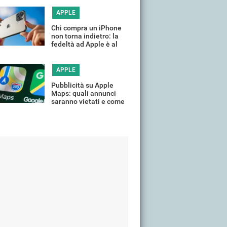
tempo
APPLE
Chi compra un iPhone
non torna indietro: la
fedeltà ad Apple è al
massimo
APPLE
Pubblicità su Apple
Maps: quali annunci
saranno vietati e come
limitarli su iPhone