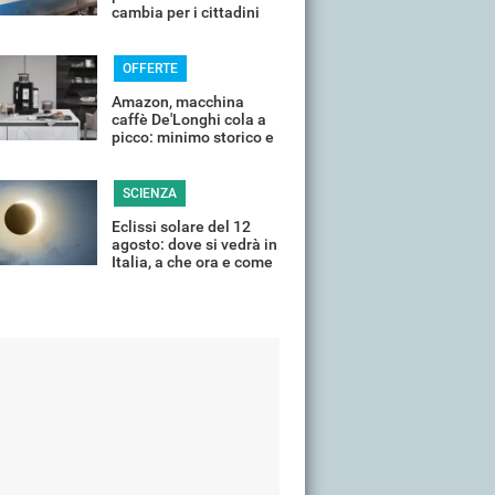
cambia per i cittadini
OFFERTE
Amazon, macchina
caffè De'Longhi cola a
picco: minimo storico e
sconti all'80%
SCIENZA
Eclissi solare del 12
agosto: dove si vedrà in
Italia, a che ora e come
guardarla senza rischi