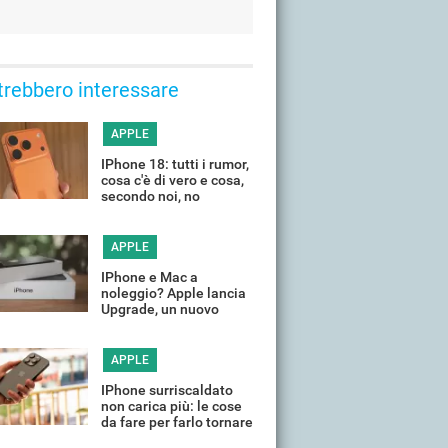
trebbero interessare
APPLE
IPhone 18: tutti i rumor,
cosa c'è di vero e cosa,
secondo noi, no
APPLE
IPhone e Mac a
noleggio? Apple lancia
Upgrade, un nuovo
programma di leasing
APPLE
IPhone surriscaldato
non carica più: le cose
da fare per farlo tornare
a funzionare in poco