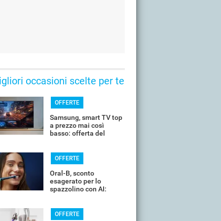
gliori occasioni scelte per te
OFFERTE
Samsung, smart TV top
a prezzo mai così
basso: offerta del
giorno
OFFERTE
Oral-B, sconto
esagerato per lo
spazzolino con AI:
costa pochissimo
OFFERTE