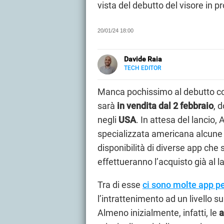
vista del debutto del visore in 
20/01/24 18:00
Davide Raia
TECH EDITOR
LINKEDIN
Editor e copywriter, ha collaborat
principalmente di tecnologia, in t
Manca pochissimo al debutto c
Grecia.
sarà
in vendita dal 2 febbraio
, 
negli
USA
. In attesa del lancio
specializzata americana alcune u
disponibilità di diverse app che s
effettueranno l’acquisto già al l
Tra di esse
ci sono molte app pe
l’intrattenimento ad un livello s
Almeno inizialmente, infatti, le
a