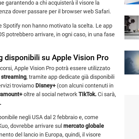
garantendo a chi acquisterà il visore la
zi senza dover passare per il browser web Safari.
e Spotify non hanno motivato la scelta. Le app
OS potrebbero arrivare, in ogni caso, in una fase
 disponibili su Apple Vision Pro
orsi, Apple Vision Pro potrà essere utilizzato
i streaming
, tramite app dedicate già disponibili
ervizi troviamo
Disney+
(con alcuni contenuti in
amount+
oltre al social network
TikTok.
Ci sarà,
.
sponibile negli USA dal 2 febbraio e, come
 Kuo, dovrebbe arrivare sul
mercato globale
nto del lancio in Europa, quindi, il visore