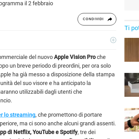
programma il 2 febbraio
CONDIVIDI
Ti po
o con importanti realtà editoriali italiane e si occupa
utte le sue forme. Appassionato di viaggi, vive tra Napoli e la
ommerciale del nuovo
Apple Vision Pro
che
dopo un breve periodo di preordini, per ora solo
, Apple ha già messo a disposizione della stampa
nità del suo visore e ha anticipato la
aranno utilizzabili dagli utenti che
ancio.
r lo streaming
, che promettono di portare
uperiore, ma ci sono anche alcuni grandi assenti.
pp di Netflix, YouTube e Spotify
, tre dei