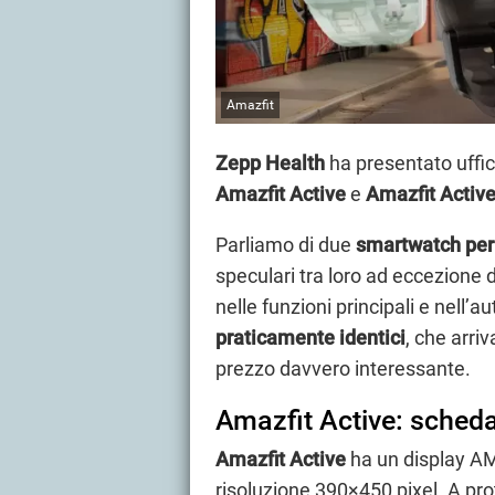
Amazfit
Zepp Health
ha presentato uffic
Amazfit Active
e
Amazfit
Activ
Parliamo di due
smartwatch per 
speculari tra loro ad eccezione 
nelle funzioni principali e nell’
praticamente identici
, che arri
prezzo davvero interessante.
Amazfit Active: scheda
Amazfit Active
ha un display 
risoluzione 390×450 pixel. A pr