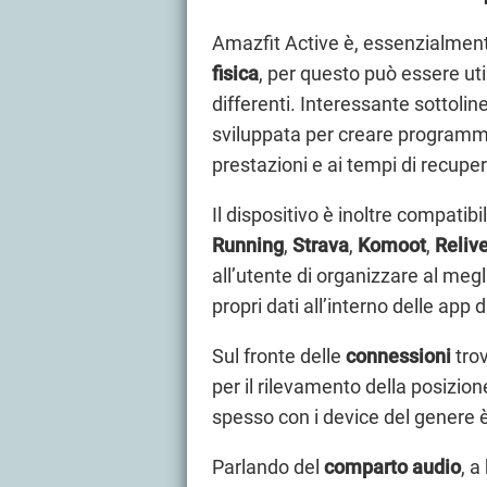
Amazfit Active è, essenzialmente
fisica
, per questo può essere uti
differenti. Interessante sottoli
sviluppata per creare programmi
prestazioni e ai tempi di recuper
Il dispositivo è inoltre compatib
Running
,
Strava
,
Komoot
,
Reliv
all’utente di organizzare al megl
propri dati all’interno delle app d
Sul fronte delle
connessioni
trov
per il rilevamento della posizion
spesso con i device del genere è
Parlando del
comparto audio
, a