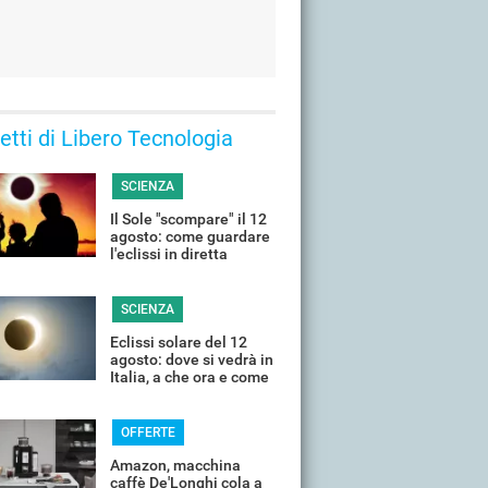
 letti di Libero Tecnologia
SCIENZA
Il Sole "scompare" il 12
agosto: come guardare
l'eclissi in diretta
streaming dall'Italia
SCIENZA
Eclissi solare del 12
agosto: dove si vedrà in
Italia, a che ora e come
guardarla senza rischi
OFFERTE
Amazon, macchina
caffè De'Longhi cola a