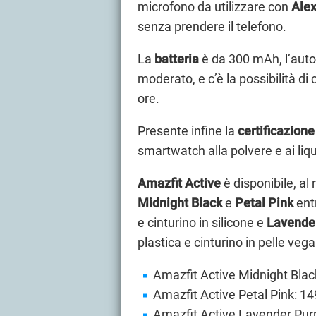
microfono da utilizzare con
Ale
senza prendere il telefono.
La
batteria
è da 300 mAh, l’auton
moderato, e c’è la possibilità di
ore.
Presente infine la
certificazione
smartwatch alla polvere e ai liq
Amazfit Active
è disponibile, al
Midnight Black
e
Petal Pink
entr
e cinturino in silicone e
Lavende
plastica e cinturino in pelle vega
Amazfit Active Midnight Black
Amazfit Active Petal Pink: 149
Amazfit Active Lavender Purpl