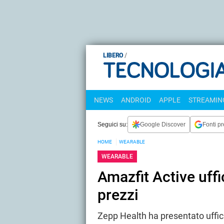
LIBERO
NEWS
ANDROID
APPLE
STREAMING
Seguici su:
Google Discover
Fonti pr
HOME
WEARABLE
WEARABLE
Amazfit Active uffi
prezzi
Zepp Health ha presentato uffic