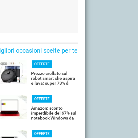
gliori occasioni scelte per te
OFFERTE
Prezzo crollato sul
robot smart che aspira
e lava: super 73% di
sconto
OFFERTE
Amazon: sconto
imperdibile del 67% sul
notebook Windows da
14’’
OFFERTE