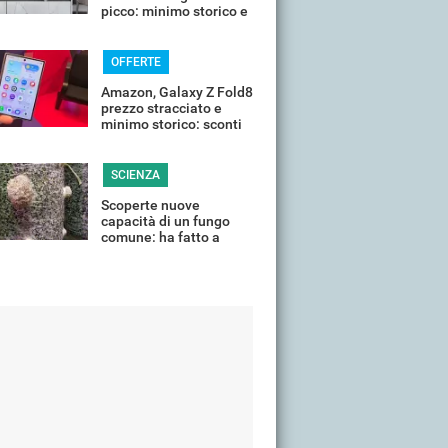
picco: minimo storico e
sconti all'80%
OFFERTE
Amazon, Galaxy Z Fold8
prezzo stracciato e
minimo storico: sconti
all'85%
SCIENZA
Scoperte nuove
capacità di un fungo
comune: ha fatto a
pezzi una plastica
quasi indistruttibile