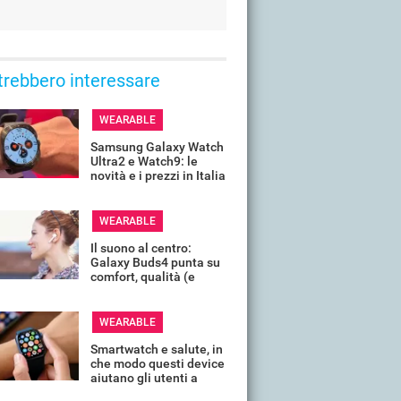
trebbero interessare
WEARABLE
Samsung Galaxy Watch
Ultra2 e Watch9: le
novità e i prezzi in Italia
WEARABLE
Il suono al centro:
Galaxy Buds4 punta su
comfort, qualità (e
fedeltà) dell'audio
WEARABLE
Smartwatch e salute, in
che modo questi device
aiutano gli utenti a
stare bene