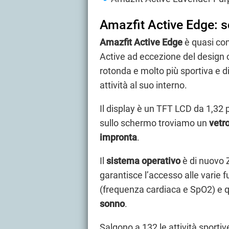
Amazfit Active Edge: s
Amazfit Active Edge
è quasi co
Active ad eccezione del design
rotonda e molto più sportiva e d
attività al suo interno.
Il display è un TFT LCD da 1,32 p
sullo schermo troviamo un
vetr
impronta
.
Il
sistema operativo
è di nuovo 
garantisce l’accesso alle varie f
(frequenza cardiaca e SpO2) e q
sonno
.
Salgono a 132 le attività sportiv