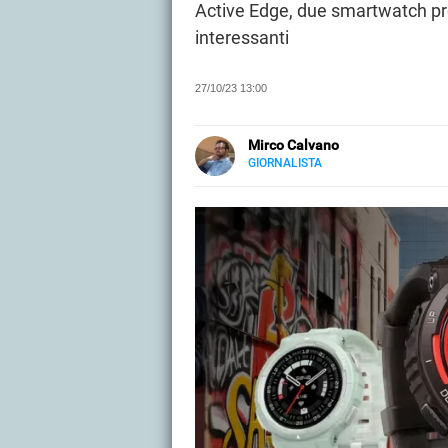
Active Edge, due smartwatch prog
interessanti
27/10/23 13:00
Mirco Calvano
GIORNALISTA
LINKEDIN
Attivo nel mondo dell’editoria sin
carta stampata occupandosi di mu