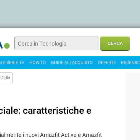
 E SERIE TV
HOW TO
GUIDE ALL'ACQUISTO
OFFERTE
RECENSI
eferite
ciale: caratteristiche e
ialmente i nuovi Amazfit Active e Amazfit